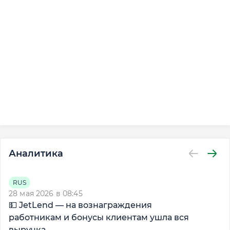
Аналитика
RUS
28 мая 2026 в 08:45
22
💵 JetLend — на вознаграждения

работникам и бонусы клиентам ушла вся
к
выручка