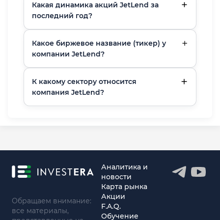
Какая динамика акций JetLend за
последний год?
Какое биржевое название (тикер) у
компании JetLend?
К какому сектору относится
компания JetLend?
Аналитика и
новости
Карта рынка
Акции
Обращаем внимание:
F.A.Q.
все материалы,
Обучение