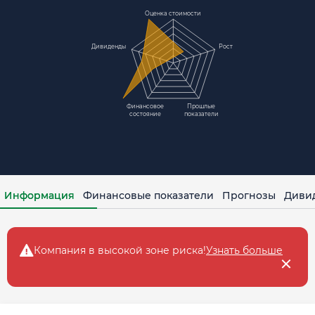
Оценка стоимости
Дивиденды
Рост
Финансовое
Прошлые
состояние
показатели
Информация
Финансовые показатели
Прогнозы
Диви
Компания в высокой зоне рискa!
Узнать больше