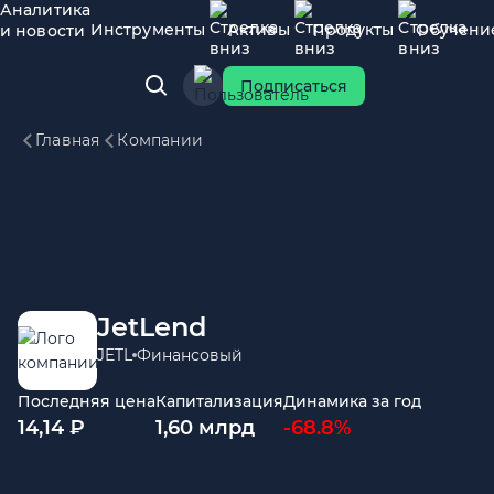
Аналитика
Инструменты
Активы
Продукты
Обучени
и новости
Подписаться
Главная
Компании
JetLend
JETL
Финансовый
Последняя цена
Капитализация
Динамика за год
14,14 ₽
1,60 млрд
-68.8%