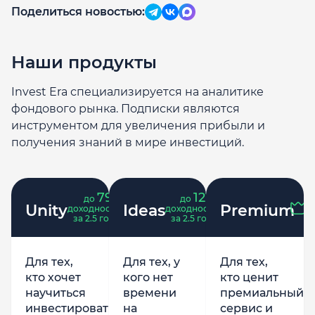
Поделиться новостью:
Наши продукты
Invest Era специализируется на аналитике
фондового рынка. Подписки являются
инструментом для увеличения прибыли и
получения знаний в мире инвестиций.
79
121
до
%
до
%
Unity
Ideas
Premium
доходность
доходность
за 2.5 года
за 2.5 года
Для тех,
Для тех, у
Для тех,
кто хочет
кого нет
кто ценит
научиться
времени
премиальный
инвестировать
на
сервис и