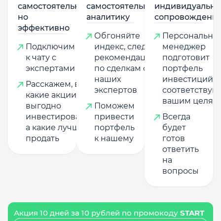
самостоятельно,
самостоятельную
индивидуально
но
аналитику
сопровождени
эффективно
Обгоняйте
Персональны
Подключим
индекс, следуя
менеджер
к чату с
рекомендациям
подготовит
экспертами
по сделкам от
портфель
наших
инвестиций,
Расскажем, в
экспертов
соответству
какие акции
вашим целям
выгодно
Поможем
инвестировать,
привести
Всегда
а какие лучше
портфель
будет
продать
к нашему
готов
ответить
на
вопросы
Акция 10 дней за 10 рублей по промокоду
START