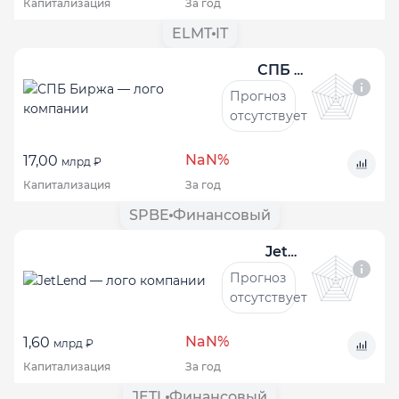
Капитализация
За год
ELMT
IT
СПБ Биржа
Прогноз
отсутствует
NaN%
17,00
млрд ₽
Капитализация
За год
SPBE
Финансовый
JetLend
Прогноз
отсутствует
NaN%
1,60
млрд ₽
Капитализация
За год
JETL
Финансовый