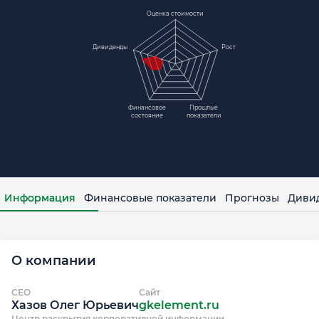
Оценка стоимости
Дивиденды
Рост
Финансовое
Прошлые
состояние
показатели
Информация
Финансовые показатели
Прогнозы
Диви
О компании
CEO
Сайт
Хазов Олег Юрьевич
gkelement.ru
Центр раскрытия корпоративной информации