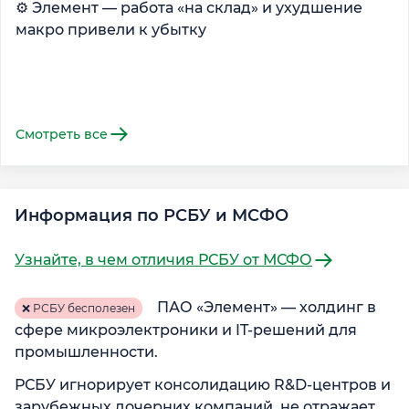
⚙️ Элемент — работа «на склад» и ухудшение

макро привели к убытку
Смотреть все
Информация по РСБУ и МСФО
Узнайте, в чем отличия РСБУ от МСФО
ПАО «Элемент» — холдинг в
❌ РСБУ бесполезен
сфере микроэлектроники и IT-решений для
промышленности.
РСБУ игнорирует консолидацию R&D-центров и
зарубежных дочерних компаний, не отражает