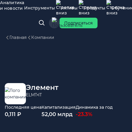
Аналитика
Инструменты
Активы
Продукты
Обучени
и новости
Подписаться
Главная
Компании
Элемент
ELMT
IT
Последняя цена
Капитализация
Динамика за год
0,111 ₽
52,00 млрд
-23.3%