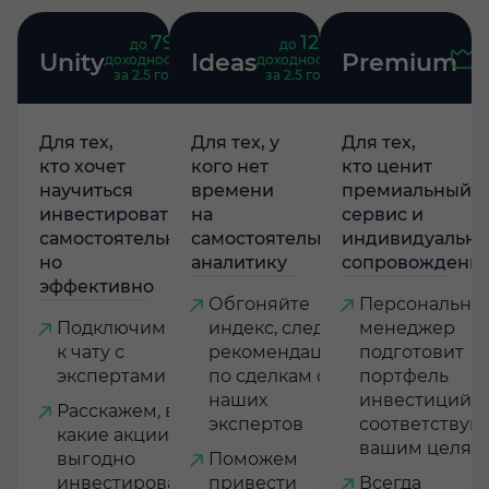
79
121
до
%
до
%
Unity
Ideas
Premium
доходность
доходность
за 2.5 года
за 2.5 года
Для тех,
Для тех, у
Для тех,
кто хочет
кого нет
кто ценит
научиться
времени
премиальный
инвестировать
на
сервис и
самостоятельно,
самостоятельную
индивидуально
но
аналитику
сопровождени
эффективно
Обгоняйте
Персональны
Подключим
индекс, следуя
менеджер
к чату с
рекомендациям
подготовит
экспертами
по сделкам от
портфель
наших
инвестиций,
Расскажем, в
экспертов
соответству
какие акции
вашим целям
выгодно
Поможем
инвестировать,
привести
Всегда