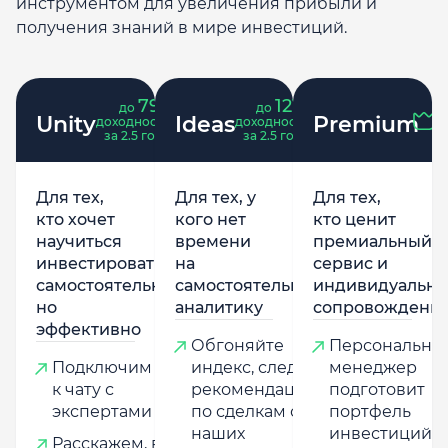
инструментом для увеличения прибыли и
получения знаний в мире инвестиций.
79
121
до
%
до
%
Unity
Ideas
Premium
доходность
доходность
за 2.5 года
за 2.5 года
Для тех,
Для тех, у
Для тех,
кто хочет
кого нет
кто ценит
научиться
времени
премиальный
инвестировать
на
сервис и
самостоятельно,
самостоятельную
индивидуально
но
аналитику
сопровождени
эффективно
Обгоняйте
Персональны
Подключим
индекс, следуя
менеджер
к чату с
рекомендациям
подготовит
экспертами
по сделкам от
портфель
наших
инвестиций,
Расскажем, в