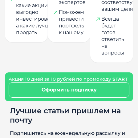
экспертов
соответству
какие акции
вашим целям
выгодно
Поможем
инвестировать,
привести
Всегда
а какие лучше
портфель
будет
продать
к нашему
готов
ответить
на
вопросы
Акция 10 дней за 10 рублей по промокоду
START
Оформить подписку
Лучшие статьи пришлем на
почту
Подпишитесь на еженедельную рассылку и