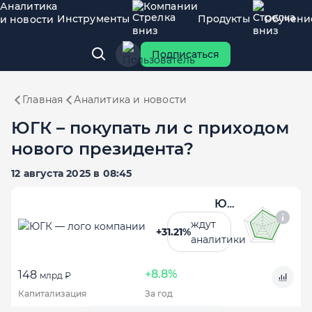
Аналитика
Компании
Инструменты
Продукты
Обучени
и новости
Подписаться
Главная
Аналитика и новости
ЮГК – покупать ли с приходом
нового президента?
12 августа 2025 в 08:45
ЮГК
ждут
+31.21%
аналитики
+8.8%
148
млрд ₽
Капитализация
За год