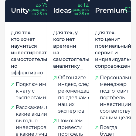
79
121
до
%
до
%
Unity
Ideas
Premium
доходность
доходность
за 2.5 года
за 2.5 года
Для тех,
Для тех, у
Для тех,
кто хочет
кого нет
кто ценит
научиться
времени
премиальный
инвестировать
на
сервис и
самостоятельно,
самостоятельную
индивидуально
но
аналитику
сопровождени
эффективно
Обгоняйте
Персональны
Подключим
индекс, следуя
менеджер
к чату с
рекомендациям
подготовит
экспертами
по сделкам от
портфель
наших
инвестиций,
Расскажем, в
экспертов
соответству
какие акции
вашим целям
выгодно
Поможем
инвестировать,
привести
Всегда
а какие лучше
портфель
будет