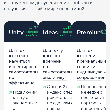
инструментом для увеличения прибыли и
получения знаний в мире инвестиций.
79
121
до
%
до
%
Unity
Ideas
Premium
доходность
доходность
за 2.5 года
за 2.5 года
Для тех,
Для тех, у
Для тех,
кто хочет
кого нет
кто ценит
научиться
времени
премиальный
инвестировать
на
сервис и
самостоятельно,
самостоятельную
индивидуально
но
аналитику
сопровождени
эффективно
Обгоняйте
Персональны
Подключим
индекс, следуя
менеджер
к чату с
рекомендациям
подготовит
экспертами
по сделкам от
портфель
наших
инвестиций,