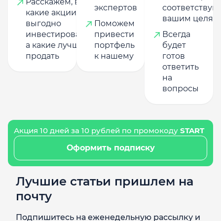
Расскажем, в
экспертов
соответству
какие акции
вашим целям
выгодно
Поможем
инвестировать,
привести
Всегда
а какие лучше
портфель
будет
продать
к нашему
готов
ответить
на
вопросы
Акция 10 дней за 10 рублей по промокоду
START
Оформить подписку
Лучшие статьи пришлем на
почту
Подпишитесь на еженедельную рассылку и