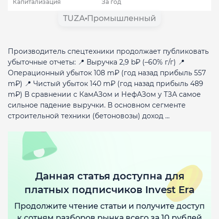
Капитализация
За год
TUZA
Промышленный
Производитель спецтехники продолжает публиковать
убыточные отчеты: 📍 Выручка 2,9 b₽ (–60% г/г) 📍
Операционный убыток 108 m₽ (год назад прибыль 557
m₽) 📍 Чистый убыток 140 m₽ (год назад прибыль 489
m₽) В сравнении с КамАЗом и НефАЗом у ТЗА самое
сильное падение выручки. В основном сегменте
строительной техники (бетоновозы) доход ...
Данная статья доступна для
платных подписчиков Invest Era
Продолжите чтение статьи и получите доступ
к сотням разборов рынка всего за 10 рублей