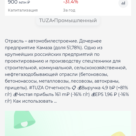
-31.4%
900
млн ₽
Капитализация
За год
TUZA
Промышленный
Отрасль – автомобилестроение. Дочернее
предприятие Камаза (доля 51,78%). Одно из
крупнейших российских предприятий по
проектированию и производству спецтехники для
строительной, коммунальной, сельскохозяйственной,
нефтегазодобывающей отрасли (бетоновозы,
бетононасосы, металловозы, лесовозы, автокраны,
прицепы). #TUZA Отчетность 📋 💰Выручка 4,9 b₽ (+81%
г/г) 💰Чистая прибыль 161 m₽ (-16% г/г) 💰EPS 1,96 ₽ (-16%
г/г) Как использовать ...