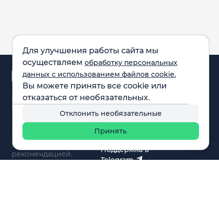
Для улучшения работы сайта мы
осуществляем
обработку персональных
Аналитика и
данных с использованием файлов cookie.
новости
Вы можете принять все cookie или
Карта рынка
отказаться от необязательных.
Компании
Обращаем внимание:
F.A.Q.
Отклонить необязательные
все материалы,
Обучение
представленные на
Вебинары
Принять
сайте, не являются
О нас
инвестиционной
Поддержка в
рекомендацией.
Telegram
Поддержка в MAX