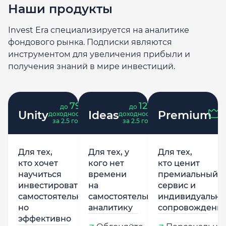
Наши продукты
Invest Era специализируется на аналитике
фондового рынка. Подписки являются
инструментом для увеличения прибыли и
получения знаний в мире инвестиций.
79
121
до
%
до
%
Unity
Ideas
Premium
доходность
доходность
за 2.5 года
за 2.5 года
Для тех,
Для тех, у
Для тех,
кто хочет
кого нет
кто ценит
научиться
времени
премиальный
инвестировать
на
сервис и
самостоятельно,
самостоятельную
индивидуально
но
аналитику
сопровождени
эффективно