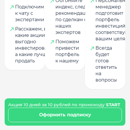
Обгоняйте
Персональны
Подключим
индекс, следуя
менеджер
к чату с
рекомендациям
подготовит
экспертами
по сделкам от
портфель
наших
инвестиций,
Расскажем, в
экспертов
соответству
какие акции
вашим целям
выгодно
Поможем
инвестировать,
привести
Всегда
а какие лучше
портфель
будет
продать
к нашему
готов
ответить
на
вопросы
Акция 10 дней за 10 рублей по промокоду
START
Оформить подписку