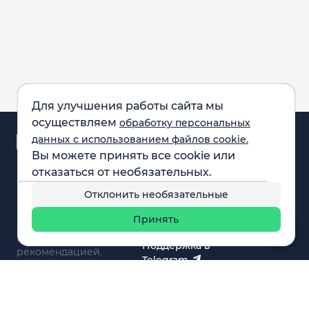
Для улучшения работы сайта мы
осуществляем
обработку персональных
Аналитика и
данных с использованием файлов cookie.
новости
Вы можете принять все cookie или
Карта рынка
отказаться от необязательных.
Компании
Обращаем внимание:
F.A.Q.
Отклонить необязательные
все материалы,
Обучение
представленные на
Вебинары
Принять
сайте, не являются
О нас
инвестиционной
Поддержка в
рекомендацией.
Telegram
Поддержка в MAX