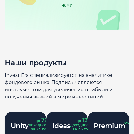
нами
Наши продукты
Invest Era специализируется на аналитике
фондового рынка. Подписки являются
инструментом для увеличения прибыли и
получения знаний в мире инвестиций.
79
121
до
%
до
%
Unity
Ideas
Premium
доходность
доходность
за 2.5 года
за 2.5 года