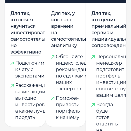
Для тех,
Для тех, у
Для тех,
кто хочет
кого нет
кто ценит
научиться
времени
премиальный
инвестировать
на
сервис и
самостоятельно,
самостоятельную
индивидуально
но
аналитику
сопровождени
эффективно
Обгоняйте
Персональны
Подключим
индекс, следуя
менеджер
к чату с
рекомендациям
подготовит
экспертами
по сделкам от
портфель
наших
инвестиций,
Расскажем, в
экспертов
соответству
какие акции
вашим целям
выгодно
Поможем
инвестировать,
привести
Всегда
а какие лучше
портфель
будет
продать
к нашему
готов
ответить
на