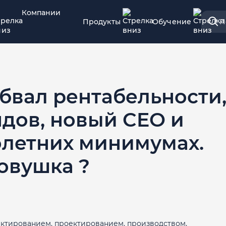
Компании
Продукты
Обучение
П
V - обвал рентабельности
ндов, новый CEO и
олетних минимумах.
овушка ?
ектированием, проектированием, производством,