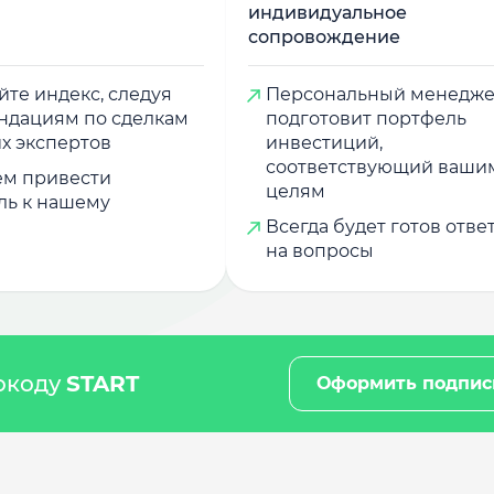
индивидуальное
сопровождение
те индекс, следуя
Персональный менедж
ндациям по сделкам
подготовит портфель
х экспертов
инвестиций,
соответствующий ваши
м привести
целям
ль к нашему
Всегда будет готов отве
на вопросы
мокоду
START
Оформить подпис