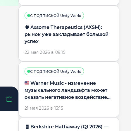
С ПОДПИСКОЙ Unity World
🧠 Axsome Therapeutics (AXSM):
рынок уже закладывает большой
успех
22 мая 2026 в 09:15
С ПОДПИСКОЙ Unity World
🇺🇸 Warner Music - изменение
музыкального ландшафта может
оказать негативное воздействие
на бизнес-модель
21 мая 2026 в 13:15
🧾 Berkshire Hathaway (Q1 2026) —