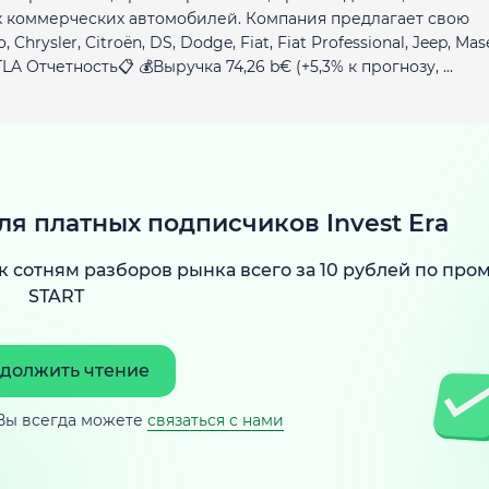
 коммерческих автомобилей. Компания предлагает свою
sler, Citroën, DS, Dodge, Fiat, Fiat Professional, Jeep, Mase
TLA Отчетность📋 💰Выручка 74,26 b€ (+5,3% к прогнозу, ...
ля платных подписчиков Invest Era
к сотням разборов рынка всего за 10 рублей по про
START
должить чтение
Вы всегда можете
связаться с нами