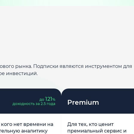
дового рынка. Подписки являются инструментом для
ре инвестиций.
121
до
%
Premium
доходность за 2.5 года
у кого нет времени на
Для тех, кто ценит
тельную аналитику
премиальный сервис и