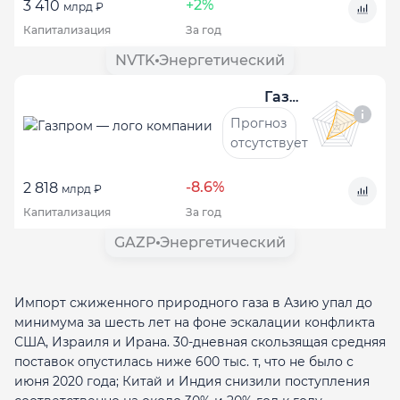
+2%
3 410
млрд ₽
Капитализация
За год
NVTK
Энергетический
Газпром
Прогноз
отсутствует
-8.6%
2 818
млрд ₽
Капитализация
За год
GAZP
Энергетический
Импорт сжиженного природного газа в Азию упал до
минимума за шесть лет на фоне эскалации конфликта
США, Израиля и Ирана. 30‑дневная скользящая средняя
поставок опустилась ниже 600 тыс. т, что не было с
июня 2020 года; Китай и Индия снизили поступления