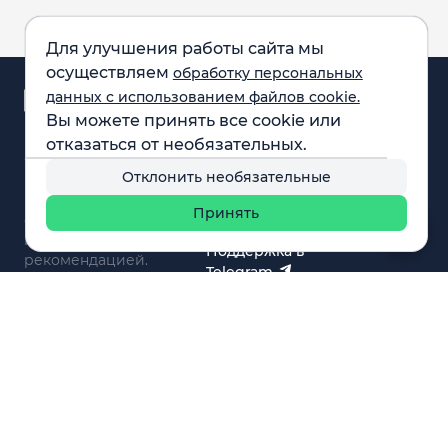
Для улучшения работы сайта мы
осуществляем
обработку персональных
Аналитика и
данных с использованием файлов cookie.
новости
Вы можете принять все cookie или
Карта рынка
отказаться от необязательных.
Компании
Обращаем внимание:
F.A.Q.
Отклонить необязательные
все материалы,
Обучение
представленные на
Вебинары
Принять
сайте, не являются
О нас
инвестиционной
Поддержка в
рекомендацией.
Telegram
Поддержка в MAX
© 2021 - 2026 «ИП Артём Николаев»
Адрес регистрации(совпадает с фактическим): 107241,
Россия, г. Москва, ул. Амурская, д.31, кв. 160