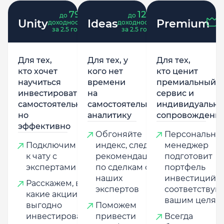
79
121
до
%
до
%
Unity
Ideas
Premium
доходность
доходность
за 2.5 года
за 2.5 года
Для тех,
Для тех, у
Для тех,
кто хочет
кого нет
кто ценит
научиться
времени
премиальный
инвестировать
на
сервис и
самостоятельно,
самостоятельную
индивидуально
но
аналитику
сопровождени
эффективно
Обгоняйте
Персональны
Подключим
индекс, следуя
менеджер
к чату с
рекомендациям
подготовит
экспертами
по сделкам от
портфель
наших
инвестиций,
Расскажем, в
экспертов
соответству
какие акции
вашим целям
выгодно
Поможем
инвестировать,
привести
Всегда