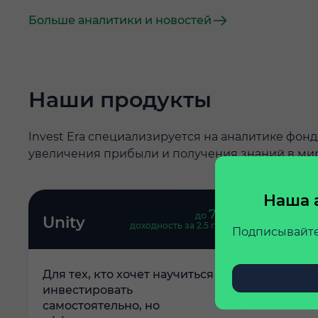
Больше аналитики и новостей
Наши продукты
Invest Era специализируется на аналитике фон
увеличения прибыли и получения знаний в ми
Наша 
79
до
%
Unity
Ideas
доходность за 2.5 года
Подписывайте
Для тех, кто хочет научиться
Для тех, 
инвестировать
самостоя
самостоятельно, но