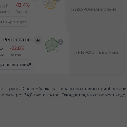
-13.4%
рд ₽
RGSS
Финансовый
зация
За год
з отсутствует
Ренессанс
-22.8%
 ₽
RENI
Финансовый
ия
За год
ут аналитики
нт Группа Совкомбанка на финальной стадии приобретени
сы через 34,8 тыс. агентов. Ожидается, что стоимость сде