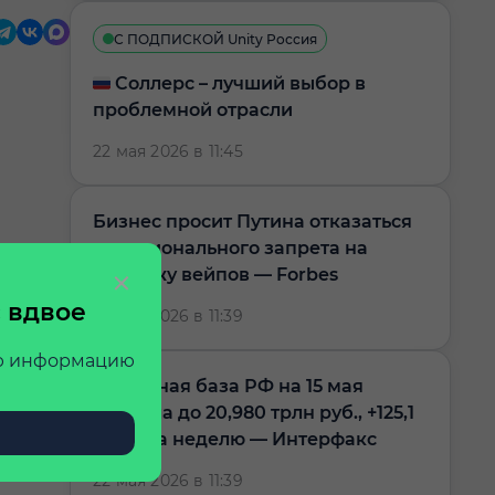
С ПОДПИСКОЙ Unity Россия
🇷🇺 Соллерс – лучший выбор в
проблемной отрасли
22 мая 2026 в 11:45
Бизнес просит Путина отказаться
от регионального запрета на
продажу вейпов — Forbes
 вдвое
22 мая 2026 в 11:39
ую информацию
Денежная база РФ на 15 мая
выросла до 20,980 трлн руб., +125,1
млрд за неделю — Интерфакс
22 мая 2026 в 11:39