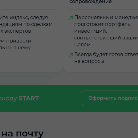
сопровождение
те индекс, следуя
Персональный менедж
ндациям по сделкам
подготовит портфель
х экспертов
инвестиций,
соответствующий ваши
м привести
целям
ль к нашему
Всегда будет готов отве
на вопросы
мокоду
START
Оформить подпис
на почту