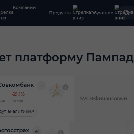
Компании
Продукты
Обучение
П
ет платформу Пампад
Совкомбанк
-21.1%
SVCB
Финансовый
ция
За год
дут аналитики
осгосстрах