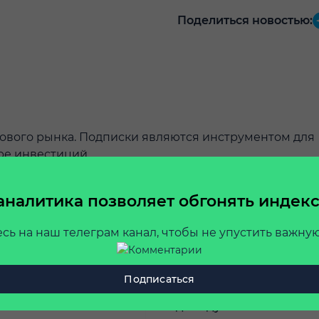
Поделиться новостью:
дового рынка. Подписки являются инструментом для
ре инвестиций.
аналитика позволяет обгонять индекс
121
до
%
Premium
доходность за 2.5 года
сь на наш телеграм канал, чтобы не упустить важн
у кого нет времени на
Для тех, кто ценит
Подписаться
тельную аналитику
премиальный сервис и
индивидуальное