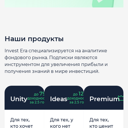
Наши продукты
Invest Era специализируется на аналитике
фондового рынка. Подписки являются
инструментом для увеличения прибыли и
получения знаний в мире инвестиций.
79
121
до
%
до
%
Unity
Ideas
Premium
доходность
доходность
за 2.5 года
за 2.5 года
Для тех,
Для тех, у
Для тех,
кто хочет
кого нет
кто ценит