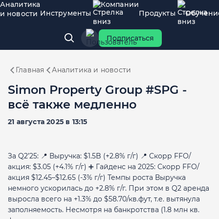
Аналитика
Компании
Инструменты
Продукты
Обучени
и новости
Подписаться
Главная
Аналитика и новости
Simon Property Group #SPG -
всё также медленно
21 августа 2025 в 13:15
За Q2’25: 📍 Выручка: $1.5B (+2.8% г/г) 📍 Скорр FFO/
акция: $3.05 (+4.1% г/г) ➕ Гайденс на 2025: Скорр FFO/
акция $12.45–$12.65 (-3% г/г) Темпы роста Выручка
немного ускорилась до +2.8% г/г. При этом в Q2 аренда
выросла всего на +1.3% до $58.70/кв.фут, т.е. вытянула
заполняемость. Несмотря на банкротства (1.8 млн кв.