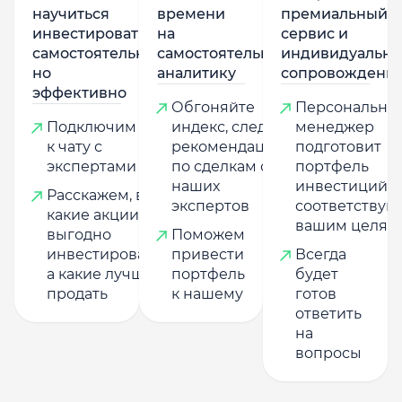
научиться
времени
премиальный
инвестировать
на
сервис и
самостоятельно,
самостоятельную
индивидуально
но
аналитику
сопровождени
эффективно
Обгоняйте
Персональны
Подключим
индекс, следуя
менеджер
к чату с
рекомендациям
подготовит
экспертами
по сделкам от
портфель
наших
инвестиций,
Расскажем, в
экспертов
соответству
какие акции
вашим целям
выгодно
Поможем
инвестировать,
привести
Всегда
а какие лучше
портфель
будет
продать
к нашему
готов
ответить
на
вопросы