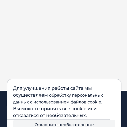
Для улучшения работы сайта мы
осуществляем
обработку персональных
Аналитика и
данных с использованием файлов cookie.
новости
Вы можете принять все cookie или
Карта рынка
отказаться от необязательных.
Компании
Обращаем внимание:
F.A.Q.
Отклонить необязательные
все материалы,