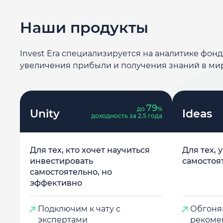
Наши продукты
Invest Era специализируется на аналитике фон
увеличения прибыли и получения знаний в ми
79
до
%
Unity
Ideas
доходность за 2.5 года
Для тех, кто хочет научиться
Для тех, 
инвестировать
самостоя
самостоятельно, но
эффективно
Подключим к чату с
Обгоняй
экспертами
рекоме