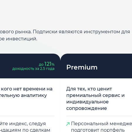
дового рынка. Подписки являются инструментом для
ре инвестиций.
121
до
%
Premium
доходность за 2.5 года
у кого нет времени на
Для тех, кто ценит
тельную аналитику
премиальный сервис и
индивидуальное
сопровождение
те индекс, следуя
Персональный менедж
ндациям по сделкам
подготовит портфель