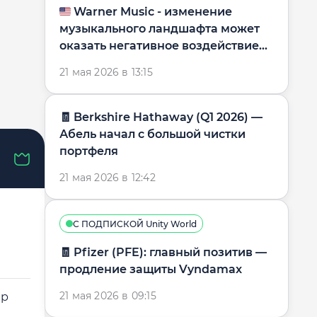
🇺🇸 Warner Music - изменение
музыкального ландшафта может
оказать негативное воздействие
на бизнес-модель
21 мая 2026 в 13:15
🧾 Berkshire Hathaway (Q1 2026) —
Абель начал с большой чистки
портфеля
21 мая 2026 в 12:42
С ПОДПИСКОЙ Unity World
🧾 Pfizer (PFE): главный позитив —
продление защиты Vyndamax
21 мая 2026 в 09:15
ер