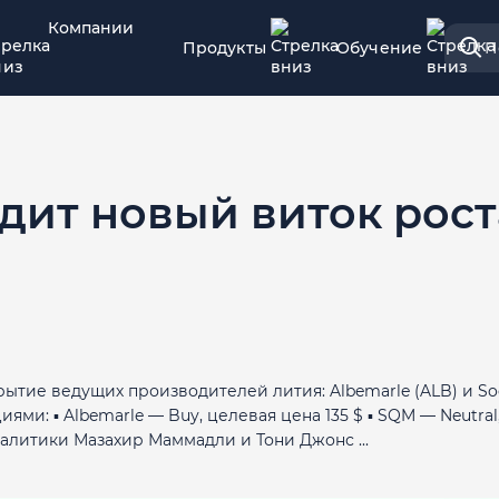
Компании
Продукты
Обучение
П
видит новый виток рос
рытие ведущих производителей лития: Albemarle (ALB) и So
ми: ▪️ Albemarle — Buy, целевая цена 135 $ ▪️ SQM — Neutral
налитики Мазахир Маммадли и Тони Джонс ...