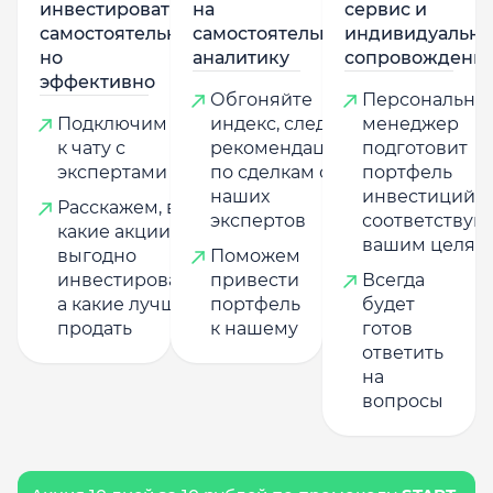
инвестировать
на
сервис и
самостоятельно,
самостоятельную
индивидуально
но
аналитику
сопровождени
эффективно
Обгоняйте
Персональны
Подключим
индекс, следуя
менеджер
к чату с
рекомендациям
подготовит
экспертами
по сделкам от
портфель
наших
инвестиций,
Расскажем, в
экспертов
соответству
какие акции
вашим целям
выгодно
Поможем
инвестировать,
привести
Всегда
а какие лучше
портфель
будет
продать
к нашему
готов
ответить
на
вопросы