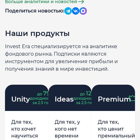
Больше аналитики и новостей
Поделиться новостью:
Наши продукты
Invest Era специализируется на аналитике
фондового рынка. Подписки являются
инструментом для увеличения прибыли и
получения знаний в мире инвестиций.
79
121
до
%
до
%
Unity
Ideas
Premium
доходность
доходность
за 2.5 года
за 2.5 года
Для тех,
Для тех, у
Для тех,
кто хочет
кого нет
кто ценит
научиться
времени
премиальный