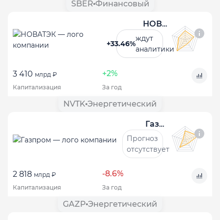
SBER
Финансовый
НОВАТЭК
ждут
+33.46%
аналитики
+2%
3 410
млрд ₽
Капитализация
За год
NVTK
Энергетический
Газпром
Прогноз
отсутствует
-8.6%
2 818
млрд ₽
Капитализация
За год
GAZP
Энергетический