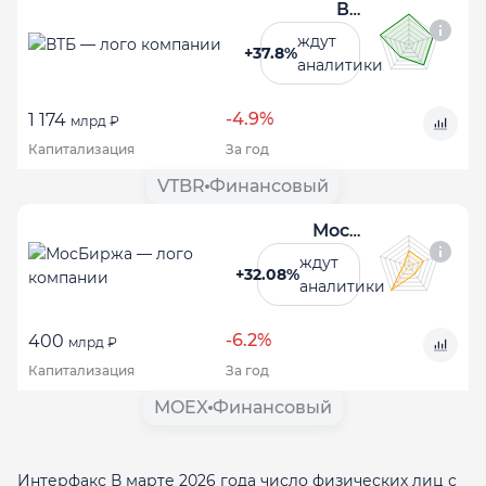
ВТБ
ждут
+37.8%
аналитики
-4.9%
1 174
млрд ₽
Капитализация
За год
VTBR
Финансовый
МосБиржа
ждут
+32.08%
аналитики
-6.2%
400
млрд ₽
Капитализация
За год
MOEX
Финансовый
Интерфакс В марте 2026 года число физических лиц с