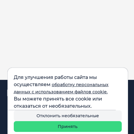
Для улучшения работы сайта мы
осуществляем
обработку персональных
Аналитика и
данных с использованием файлов cookie.
новости
Вы можете принять все cookie или
Карта рынка
отказаться от необязательных.
Компании
Обращаем внимание:
F.A.Q.
Отклонить необязательные
все материалы,
Обучение
представленные на
Вебинары
Принять
сайте, не являются
О нас