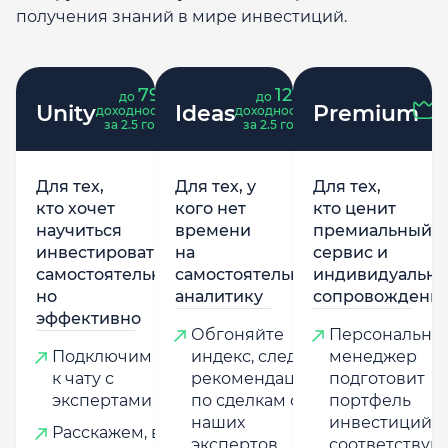
получения знаний в мире инвестиций.
79
121
до
%
до
%
Unity
Ideas
Premium
доходность
доходность
за 2.5 года
за 2.5 года
Для тех,
Для тех, у
Для тех,
кто хочет
кого нет
кто ценит
научиться
времени
премиальный
инвестировать
на
сервис и
самостоятельно,
самостоятельную
индивидуально
но
аналитику
сопровождени
эффективно
Обгоняйте
Персональны
Подключим
индекс, следуя
менеджер
к чату с
рекомендациям
подготовит
экспертами
по сделкам от
портфель
наших
инвестиций,
Расскажем, в
экспертов
соответству