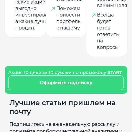
какие акции
вашим целям
выгодно
Поможем
инвестировать,
привести
Всегда
а какие лучше
портфель
будет
продать
к нашему
готов
ответить
на
вопросы
Акция 10 дней за 10 рублей по промокоду
START
Оформить подписку
Лучшие статьи пришлем на
почту
Подпишитесь на еженедельную рассылку и
получайте подборку актуальной аналитики и