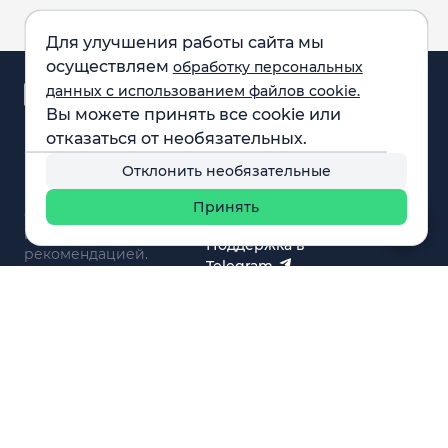
Для улучшения работы сайта мы
осуществляем
обработку персональных
Аналитика и
данных с использованием файлов cookie.
новости
Вы можете принять все cookie или
Карта рынка
отказаться от необязательных.
Компании
Обращаем внимание:
F.A.Q.
Отклонить необязательные
все материалы,
Обучение
представленные на
Вебинары
Принять
сайте, не являются
О нас
инвестиционной
Поддержка в
рекомендацией.
Telegram
Поддержка в MAX
© 2021 - 2026 «ИП Артём Николаев»
Адрес регистрации(совпадает с фактическим): 107241,
Россия, г. Москва, ул. Амурская, д.31, кв. 160