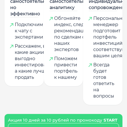
самостоятельно,
самостоятельную
индивидуально
но
аналитику
сопровождени
эффективно
Обгоняйте
Персональны
Подключим
индекс, следуя
менеджер
к чату с
рекомендациям
подготовит
экспертами
по сделкам от
портфель
наших
инвестиций,
Расскажем, в
экспертов
соответству
какие акции
вашим целям
выгодно
Поможем
инвестировать,
привести
Всегда
а какие лучше
портфель
будет
продать
к нашему
готов
ответить
на
вопросы
Акция 10 дней за 10 рублей по промокоду
START