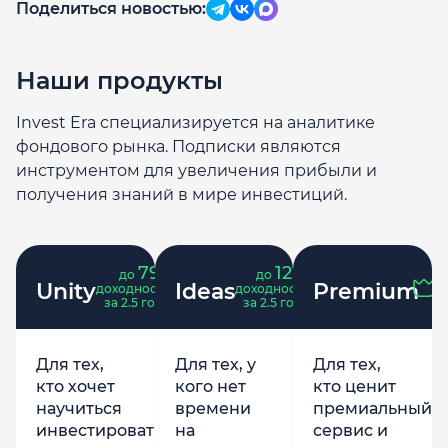
Поделиться новостью:
Наши продукты
Invest Era специализируется на аналитике
фондового рынка. Подписки являются
инструментом для увеличения прибыли и
получения знаний в мире инвестиций.
79
121
до
%
до
%
Unity
Ideas
Premium
доходность
доходность
за 2.5 года
за 2.5 года
Для тех,
Для тех, у
Для тех,
кто хочет
кого нет
кто ценит
научиться
времени
премиальный
инвестировать
на
сервис и