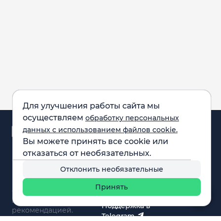
Для улучшения работы сайта мы
осуществляем
обработку персональных
Аналитика и
данных с использованием файлов cookie.
новости
Вы можете принять все cookie или
Карта рынка
отказаться от необязательных.
Компании
Обращаем внимание:
F.A.Q.
Отклонить необязательные
все материалы,
Обучение
представленные на
Вебинары
Принять
сайте, не являются
О нас
инвестиционной
Поддержка в
рекомендацией.
Telegram