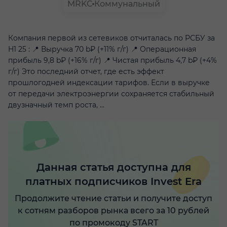
MRKC
Коммунальный
Компания первой из сетевиков отчиталась по РСБУ за
H1 25 : 📍 Выручка 70 b₽ (+11% г/г) 📍 Операционная
прибыль 9,8 b₽ (+16% г/г) 📍 Чистая прибыль 4,7 b₽ (+4%
г/г) Это последний отчет, где есть эффект
прошлогодней индексации тарифов. Если в выручке
от передачи электроэнергии сохраняется стабильный
двузначный темп роста, ...
Данная статья доступна для
платных подписчиков Invest Era
Продолжите чтение статьи и получите доступ
к сотням разборов рынка всего за 10 рублей
по промокоду START