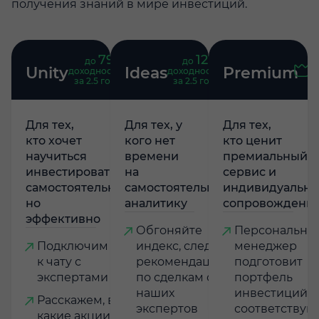
получения знаний в мире инвестиций.
79
121
до
%
до
%
Unity
Ideas
Premium
доходность
доходность
за 2.5 года
за 2.5 года
Для тех,
Для тех, у
Для тех,
кто хочет
кого нет
кто ценит
научиться
времени
премиальный
инвестировать
на
сервис и
самостоятельно,
самостоятельную
индивидуально
но
аналитику
сопровождени
эффективно
Обгоняйте
Персональны
Подключим
индекс, следуя
менеджер
к чату с
рекомендациям
подготовит
экспертами
по сделкам от
портфель
наших
инвестиций,
Расскажем, в
экспертов
соответству
какие акции