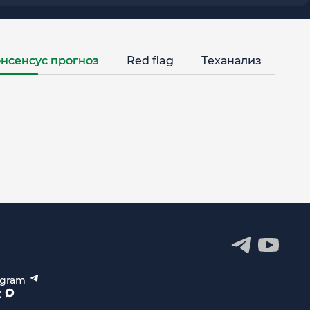
нсенсус прогноз
Red flag
Теханализ
egram
X