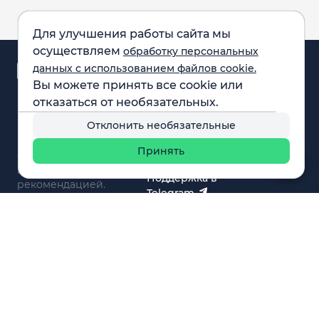
Для улучшения работы сайта мы
осуществляем
обработку персональных
Аналитика и
данных с использованием файлов cookie.
новости
Вы можете принять все cookie или
Карта рынка
отказаться от необязательных.
Компании
Обращаем внимание:
F.A.Q.
Отклонить необязательные
все материалы,
Обучение
представленные на
Вебинары
Принять
сайте, не являются
О нас
инвестиционной
Поддержка в
рекомендацией.
Telegram
Поддержка в MAX
© 2021 - 2026 «ИП Артём Николаев»
Адрес регистрации(совпадает с фактическим): 107241,
Россия, г. Москва, ул. Амурская, д.31, кв. 160