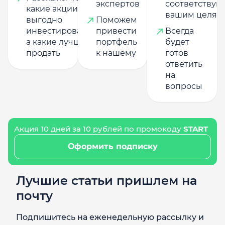
экспертов
соответству
какие акции
вашим целям
выгодно
Поможем
инвестировать,
привести
Всегда
а какие лучше
портфель
будет
продать
к нашему
готов
ответить
на
вопросы
Акция 10 дней за 10 рублей по промокоду
START
Оформить подписку
Лучшие статьи пришлем на
почту
Подпишитесь на еженедельную рассылку и