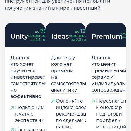
инструментом для увеличения прибыли и
получения знаний в мире инвестиций.
79
121
до
%
до
%
Unity
Ideas
Premium
доходность
доходность
за 2.5 года
за 2.5 года
Для тех,
Для тех, у
Для тех,
кто хочет
кого нет
кто ценит
научиться
времени
премиальный
инвестировать
на
сервис и
самостоятельно,
самостоятельную
индивидуально
но
аналитику
сопровождени
эффективно
Обгоняйте
Персональны
Подключим
индекс, следуя
менеджер
к чату с
рекомендациям
подготовит
экспертами
по сделкам от
портфель
наших
инвестиций,
Расскажем, в