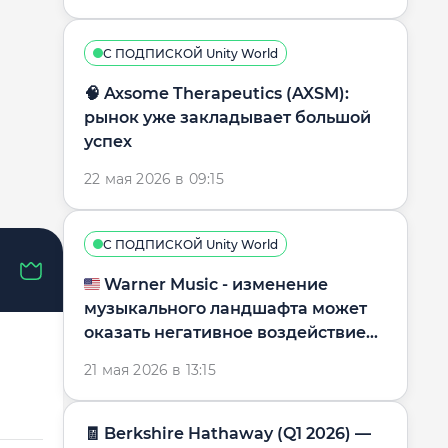
С ПОДПИСКОЙ Unity World
🧠 Axsome Therapeutics (AXSM):
рынок уже закладывает большой
успех
22 мая 2026 в 09:15
С ПОДПИСКОЙ Unity World
🇺🇸 Warner Music - изменение
музыкального ландшафта может
оказать негативное воздействие
на бизнес-модель
21 мая 2026 в 13:15
🧾 Berkshire Hathaway (Q1 2026) —