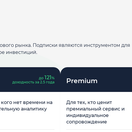
дового рынка. Подписки являются инструментом для
ре инвестиций.
121
до
%
Premium
доходность за 2.5 года
у кого нет времени на
Для тех, кто ценит
тельную аналитику
премиальный сервис и
индивидуальное
сопровождение