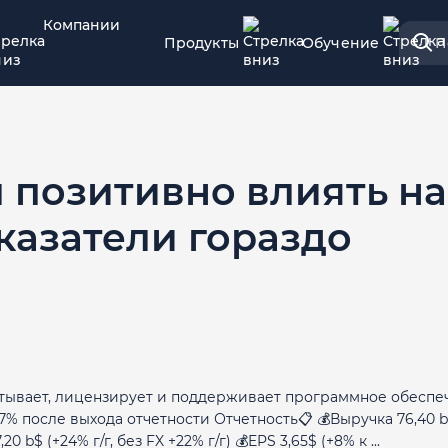
Компании
Продукты
Обучение
П
л позитивно влиять на
казатели гораздо
атывает, лицензирует и поддерживает программное обеспе
% после выхода отчетности Отчетность📋 💰Выручка 76,40 b
0 b$ (+24% г/г, без FX +22% г/г) 💰EPS 3,65$ (+8% к ...