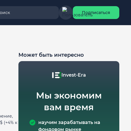
оиск
Подписаться
Может быть интересно
Invest-Era
Мы экономим
вам время
чение,
научим зарабатывать на
$ (+4% к
фондовом рынке