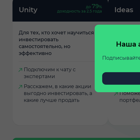
79
до
%
Unity
Ideas
доходность за 2.5 года
Для тех, кто хочет научиться
Для тех, 
инвестировать
самостоя
Наша 
самостоятельно, но
эффективно
Подписывайте
Подключим к чату с
Обгоняй
экспертами
рекоме
от наши
Расскажем, в какие акции
выгодно инвестировать, а
Поможе
какие лучше продать
портфе