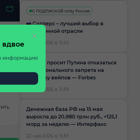
С ПОДПИСКОЙ Unity Россия
🇷🇺 Соллерс – лучший выбор в
проблемной отрасли
 вдвое
22 мая 2026 в 11:45
ую информацию
Бизнес просит Путина отказаться
ер
от регионального запрета на
продажу вейпов — Forbes
22 мая 2026 в 11:39
м
тить
Денежная база РФ на 15 мая
выросла до 20,980 трлн руб., +125,1
млрд за неделю — Интерфакс
22 мая 2026 в 11:39