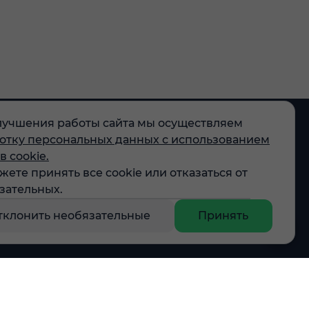
лучшения работы сайта мы осуществляем
отку персональных данных с использованием
в cookie.
жете принять все cookie или отказаться от
egram
зательных.
X
тклонить необязательные
Принять