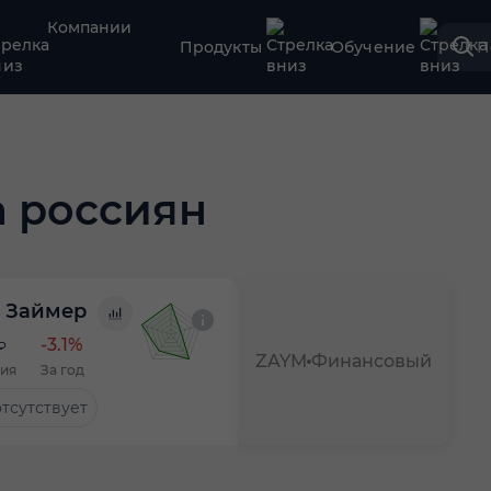
Компании
Продукты
Обучение
П
а россиян
Займер
-3.1%
₽
ZAYM
Финансовый
ия
За год
тсутствует