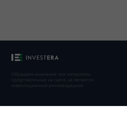
Обращаем внимание: все материалы,
представленные на сайте, не являются
инвестиционной рекомендацией.
© 2021 - 2026 «ИП Артём Николаев»
Адрес регистрации(совпадает с фактическим): 107241, Россия, 
Тел.: +79104087399 (поддержка по телефону не осуществляе