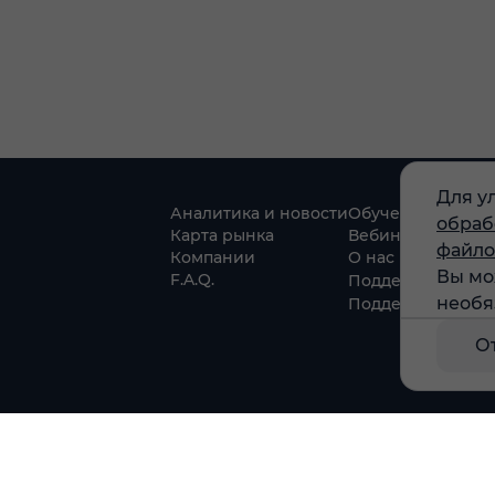
Для у
Аналитика и новости
Обучение
обраб
Карта рынка
Вебинары
файло
Компании
О нас
Вы мо
F.A.Q.
Поддержка в Tel
необя
Поддержка в MA
О
г. Москва, ул. Амурская, д.31, кв. 160
тся)