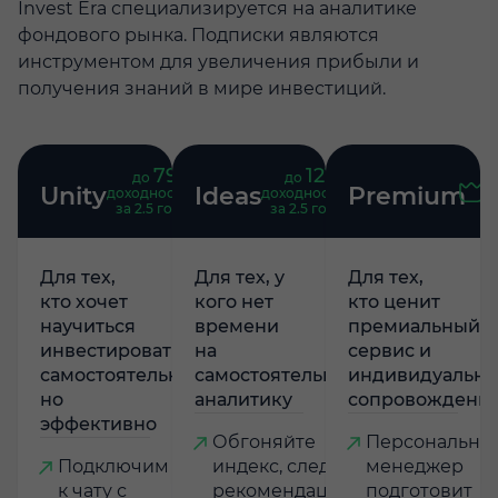
Invest Era специализируется на аналитике
фондового рынка. Подписки являются
инструментом для увеличения прибыли и
получения знаний в мире инвестиций.
79
121
до
%
до
%
Unity
Ideas
Premium
доходность
доходность
за 2.5 года
за 2.5 года
Для тех,
Для тех, у
Для тех,
кто хочет
кого нет
кто ценит
научиться
времени
премиальный
инвестировать
на
сервис и
самостоятельно,
самостоятельную
индивидуально
но
аналитику
сопровождени
эффективно
Обгоняйте
Персональны
Подключим
индекс, следуя
менеджер
к чату с
рекомендациям
подготовит