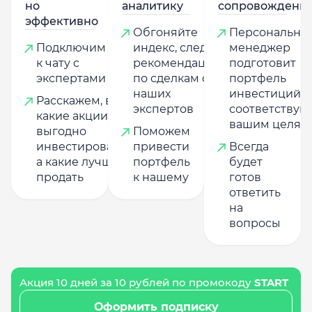
но
аналитику
сопровождени
эффективно
Обгоняйте
Персональны
Подключим
индекс, следуя
менеджер
к чату с
рекомендациям
подготовит
экспертами
по сделкам от
портфель
наших
инвестиций,
Расскажем, в
экспертов
соответству
какие акции
вашим целям
выгодно
Поможем
инвестировать,
привести
Всегда
а какие лучше
портфель
будет
продать
к нашему
готов
ответить
на
вопросы
Акция 10 дней за 10 рублей по промокоду
START
Оформить подписку