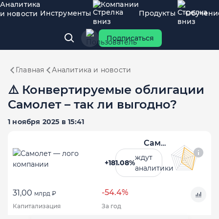
Аналитика
Компании
Инструменты
Продукты
Обучени
и новости
Подписаться
Главная
Аналитика и новости
⚠️ Конвертируемые облигации
Самолет – так ли выгодно?
1 ноября 2025 в 15:41
Самолет
ждут
+181.08%
аналитики
-54.4%
31,00
млрд ₽
Капитализация
За год