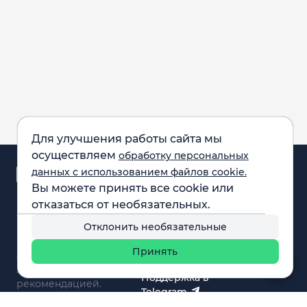
Для улучшения работы сайта мы
осуществляем
обработку персональных
Аналитика и
данных с использованием файлов cookie.
новости
Вы можете принять все cookie или
Карта рынка
отказаться от необязательных.
Компании
Обращаем внимание:
F.A.Q.
Отклонить необязательные
все материалы,
Обучение
представленные на
Вебинары
Принять
сайте, не являются
О нас
инвестиционной
Поддержка в
рекомендацией.
Telegram
Поддержка в MAX