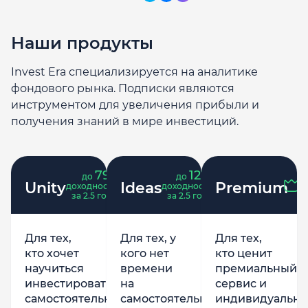
Наши продукты
Invest Era специализируется на аналитике
фондового рынка. Подписки являются
инструментом для увеличения прибыли и
получения знаний в мире инвестиций.
79
121
до
%
до
%
Unity
Ideas
Premium
доходность
доходность
за 2.5 года
за 2.5 года
Для тех,
Для тех, у
Для тех,
кто хочет
кого нет
кто ценит
научиться
времени
премиальный
инвестировать
на
сервис и
самостоятельно,
самостоятельную
индивидуально