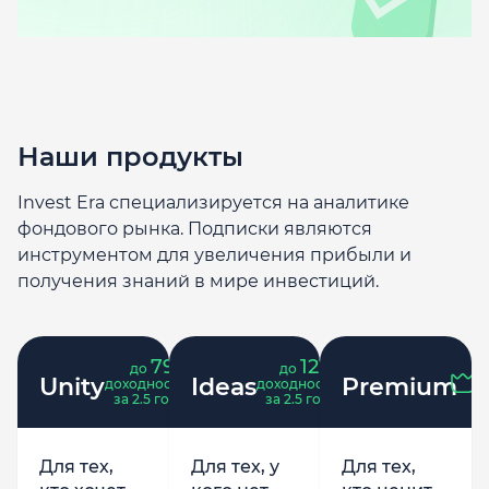
Наши продукты
Invest Era специализируется на аналитике
фондового рынка. Подписки являются
инструментом для увеличения прибыли и
получения знаний в мире инвестиций.
79
121
до
%
до
%
Unity
Ideas
Premium
доходность
доходность
за 2.5 года
за 2.5 года
Для тех,
Для тех, у
Для тех,