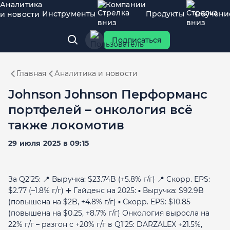
Аналитика
Компании
Инструменты
Продукты
Обучени
и новости
Подписаться
Главная
Аналитика и новости
Johnson Johnson Перформанс
портфелей – онкология всё
также локомотив
29 июля 2025 в 09:15
За Q2’25: 📍 Выручка: $23.74B (+5.8% г/г) 📍 Скорр. EPS:
$2.77 (–1.8% г/г) ➕ Гайденс на 2025: ▪️ Выручка: $92.9B
(повышена на $2B, +4.8% г/г) ▪️ Скорр. EPS: $10.85
(повышена на $0.25, +8.7% г/г) Онкология выросла на
22% г/г – разгон с +20% г/г в Q1’25: DARZALEX +21.5%,