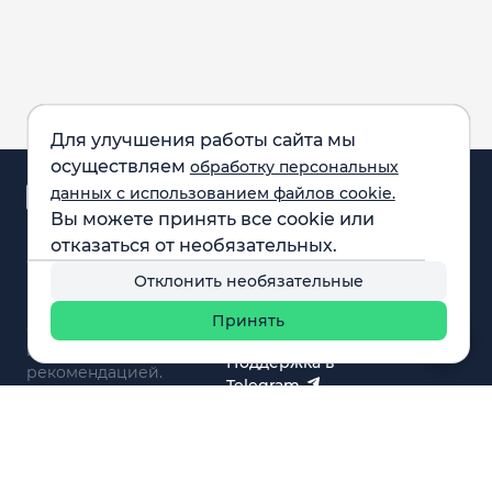
Для улучшения работы сайта мы
осуществляем
обработку персональных
Аналитика и
данных с использованием файлов cookie.
новости
Вы можете принять все cookie или
Карта рынка
отказаться от необязательных.
Компании
Обращаем внимание:
F.A.Q.
Отклонить необязательные
все материалы,
Обучение
представленные на
Вебинары
Принять
сайте, не являются
О нас
инвестиционной
Поддержка в
рекомендацией.
Telegram
Поддержка в MAX