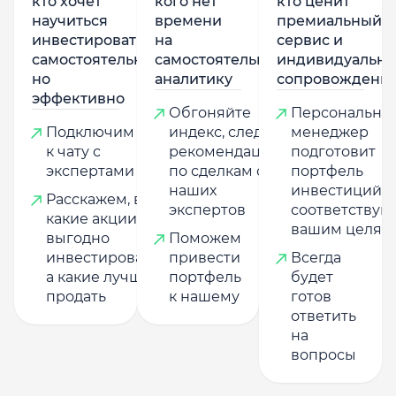
кто хочет
кого нет
кто ценит
научиться
времени
премиальный
инвестировать
на
сервис и
самостоятельно,
самостоятельную
индивидуально
но
аналитику
сопровождени
эффективно
Обгоняйте
Персональны
Подключим
индекс, следуя
менеджер
к чату с
рекомендациям
подготовит
экспертами
по сделкам от
портфель
наших
инвестиций,
Расскажем, в
экспертов
соответству
какие акции
вашим целям
выгодно
Поможем
инвестировать,
привести
Всегда
а какие лучше
портфель
будет
продать
к нашему
готов
ответить
на
вопросы