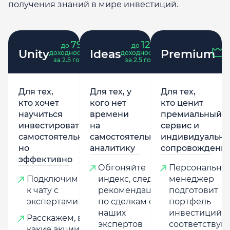
получения знаний в мире инвестиций.
79
121
до
%
до
%
Unity
Ideas
Premium
доходность
доходность
за 2.5 года
за 2.5 года
Для тех,
Для тех, у
Для тех,
кто хочет
кого нет
кто ценит
научиться
времени
премиальный
инвестировать
на
сервис и
самостоятельно,
самостоятельную
индивидуально
но
аналитику
сопровождени
эффективно
Обгоняйте
Персональны
Подключим
индекс, следуя
менеджер
к чату с
рекомендациям
подготовит
экспертами
по сделкам от
портфель
наших
инвестиций,
Расскажем, в
экспертов
соответству
какие акции