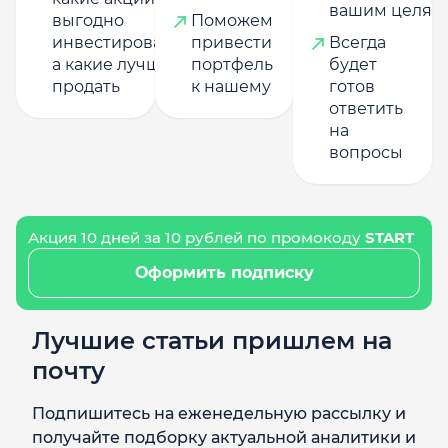
вашим целям
выгодно
Поможем
инвестировать,
привести
Всегда
а какие лучше
портфель
будет
продать
к нашему
готов
ответить
на
вопросы
Акция 10 дней за 10 рублей по промокоду
START
Оформить подписку
Лучшие статьи пришлем на
почту
Подпишитесь на еженедельную рассылку и
получайте подборку актуальной аналитики и