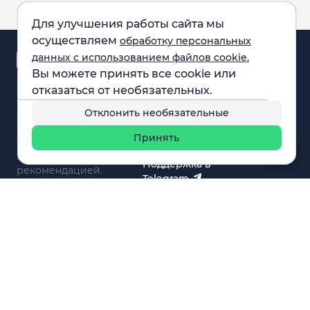
Для улучшения работы сайта мы
осуществляем
обработку персональных
Аналитика и
данных с использованием файлов cookie.
новости
Вы можете принять все cookie или
Карта рынка
отказаться от необязательных.
Компании
Обращаем внимание:
F.A.Q.
Отклонить необязательные
все материалы,
Обучение
представленные на
Вебинары
Принять
сайте, не являются
О нас
инвестиционной
Поддержка в
рекомендацией.
Telegram
Поддержка в MAX
© 2021 - 2026 «ИП Артём Николаев»
Адрес регистрации(совпадает с фактическим): 107241,
Россия, г. Москва, ул. Амурская, д.31, кв. 160