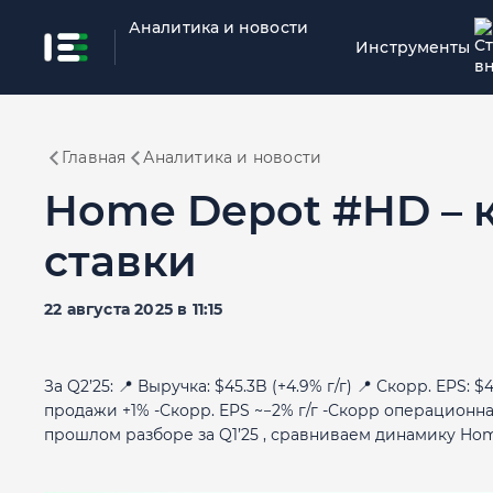
Аналитика и новости
Инструменты
Главная
Аналитика и новости
Home Depot #HD – 
ставки
22 августа 2025 в 11:15
За Q2’25: 📍 Выручка: $45.3B (+4.9% г/г) 📍 Скорр. EPS: 
продажи +1% -Скорр. EPS ~−2% г/г -Скорр операционна
прошлом разборе за Q1’25 , сравниваем динамику Home