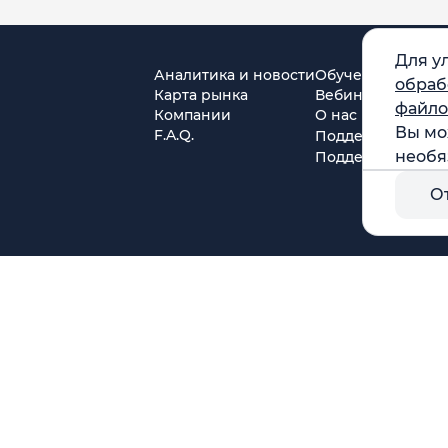
Для у
Аналитика и новости
Обучение
обраб
Карта рынка
Вебинары
файло
Компании
О нас
Вы мо
F.A.Q.
Поддержка в Tel
необя
Поддержка в MA
О
г. Москва, ул. Амурская, д.31, кв. 160
тся)