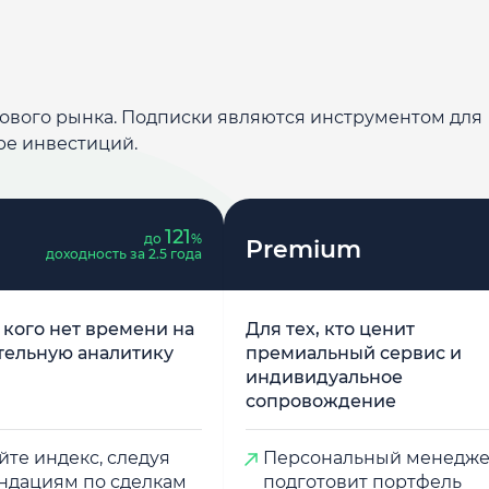
дового рынка. Подписки являются инструментом для
ре инвестиций.
121
до
%
Premium
доходность за 2.5 года
у кого нет времени на
Для тех, кто ценит
тельную аналитику
премиальный сервис и
индивидуальное
сопровождение
те индекс, следуя
Персональный менедж
ндациям по сделкам
подготовит портфель