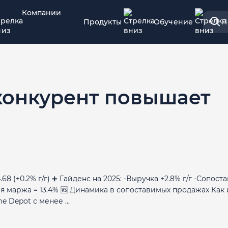
Компании
Продукты
Обучение
П
конкурент повышает
$4.68 (+0.2% г/г) ➕ Гайденс на 2025: -Выручка +2.8% г/г -Сопос
я маржа = 13.4% 🆚 Динамика в сопоставимых продажах Как 
 Depot с менее ...