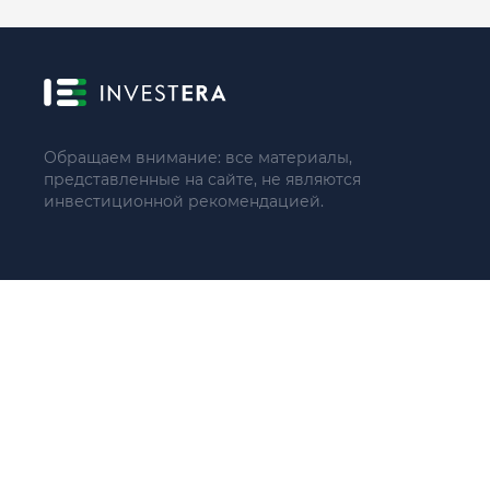
Обращаем внимание: все материалы,
представленные на сайте, не являются
инвестиционной рекомендацией.
© 2021 - 2026 «ИП Артём Николаев»
Адрес регистрации(совпадает с фактическим): 107241, Россия, 
Тел.: +79104087399 (поддержка по телефону не осуществляе
ИНН 771684422780
ОГРНИП 321774600137966
Пользовательское соглашение(оферта)
Политика конфиденциальности