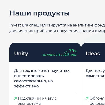
Наши продукты
Invest Era специализируется на аналитике фон
увеличения прибыли и получения знаний в ми
79
до
%
Unity
Ideas
доходность за 2.5 года
Для тех, кто хочет научиться
Для тех, 
инвестировать
самостоя
самостоятельно, но
эффективно
Подключим к чату с
Обгоняй
экспертами
рекоме