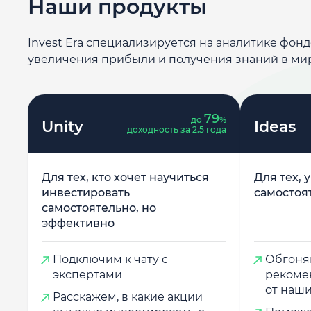
Наши продукты
Invest Era специализируется на аналитике фон
увеличения прибыли и получения знаний в ми
79
до
%
Unity
Ideas
доходность за 2.5 года
Для тех, кто хочет научиться
Для тех, 
инвестировать
самостоя
самостоятельно, но
эффективно
Подключим к чату с
Обгоняй
экспертами
рекоме
от наши
Расскажем, в какие акции