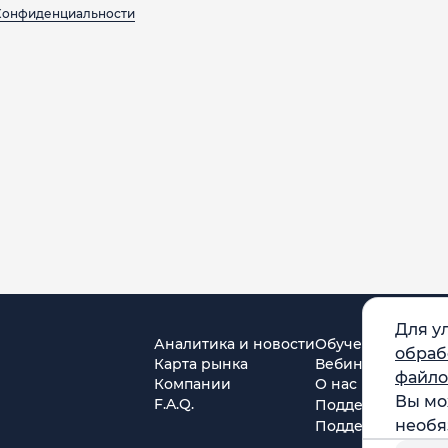
Конфиденциальности
Для у
Аналитика и новости
Обучение
обраб
Карта рынка
Вебинары
файло
Компании
О нас
Вы мо
F.A.Q.
Поддержка в Tel
необя
Поддержка в MA