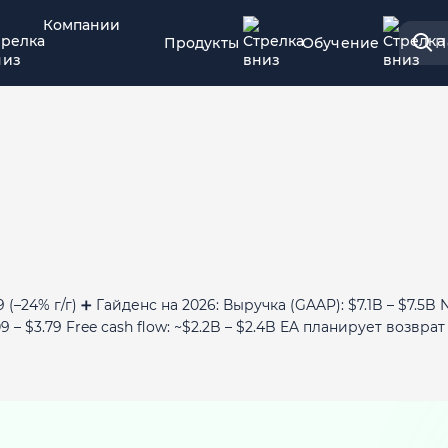
Компании
Продукты
Обучение
П
.79 (–24% г/г) ➕ Гайденс на 2026: Выручка (GAAP): $7.1B – $7.5B 
09 – $3.79 Free cash flow: ~$2.2B – $2.4B EA планирует возвра