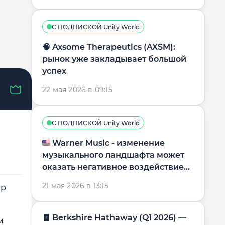
С ПОДПИСКОЙ Unity World
🧠 Axsome Therapeutics (AXSM):
рынок уже закладывает большой
успех
22 мая 2026 в 09:15
С ПОДПИСКОЙ Unity World
🇺🇸 Warner Music - изменение
музыкального ландшафта может
оказать негативное воздействие
на бизнес-модель
21 мая 2026 в 13:15
ер
🧾 Berkshire Hathaway (Q1 2026) —
м