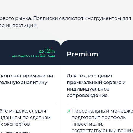
дового рынка. Подписки являются инструментом для
ре инвестиций.
121
до
%
Premium
доходность за 2.5 года
у кого нет времени на
Для тех, кто ценит
тельную аналитику
премиальный сервис и
индивидуальное
сопровождение
те индекс, следуя
Персональный менедж
ндациям по сделкам
подготовит портфель
х экспертов
инвестиций,
соответствующий ваши