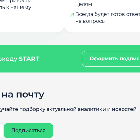
м привести
целям
ль к нашему
Всегда будет готов отве
на вопросы
мокоду
START
Оформить подпис
на почту
учайте подборку актуальной аналитики и новостей
Подписаться