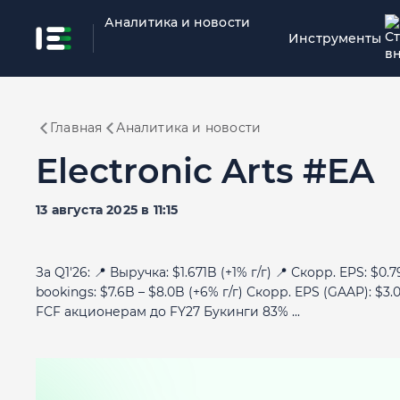
Аналитика и новости
Инструменты
Главная
Аналитика и новости
Electronic Arts #EA
13 августа 2025 в 11:15
За Q1'26: 📍 Выручка: $1.671B (+1% г/г) 📍 Скорр. EPS: $0
bookings: $7.6B – $8.0B (+6% г/г) Скорр. EPS (GAAP): $3.
FCF акционерам до FY27 Букинги 83% ...