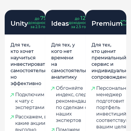
79
121
до
%
до
%
Unity
Ideas
Premium
доходность
доходность
за 2.5 года
за 2.5 года
Для тех,
Для тех, у
Для тех,
кто хочет
кого нет
кто ценит
научиться
времени
премиальный
инвестировать
на
сервис и
самостоятельно,
самостоятельную
индивидуально
но
аналитику
сопровождени
эффективно
Обгоняйте
Персональны
Подключим
индекс, следуя
менеджер
к чату с
рекомендациям
подготовит
экспертами
по сделкам от
портфель
наших
инвестиций,
Расскажем, в
экспертов
соответству
какие акции
вашим целям
выгодно
Поможем