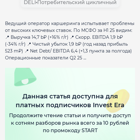
DELI
Потребительский цикличный
Ведущий оператор каршеринга испытывает проблемы
от высоких ключевых ставок. По МСФО за H1 25 видим:
📍 Выручка 14,7 b₽ (+16% г/г) 📍 Скорр. EBITDA 1,9 b₽
(-34% г/г) 📍 Чистый убыток 1,9 b₽ (год назад прибыль
523 m₽) 📍 Net Debt/ EBITDA 6,4 (+1,3 пункта за полгода)
Операционные показатели Q2 25 ...
Данная статья доступна для
платных подписчиков Invest Era
Продолжите чтение статьи и получите доступ
к сотням разборов рынка всего за 10 рублей
по промокоду START