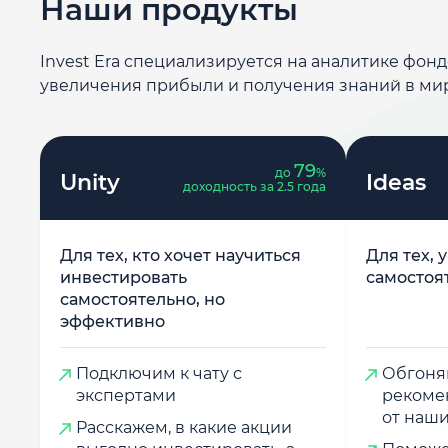
Наши продукты
Invest Era специализируется на аналитике фон
увеличения прибыли и получения знаний в ми
79
до
%
Unity
Ideas
доходность за 2.5 года
Для тех, кто хочет научиться
Для тех, 
инвестировать
самостоя
самостоятельно, но
эффективно
Подключим к чату с
Обгоняй
экспертами
рекоме
от наши
Расскажем, в какие акции