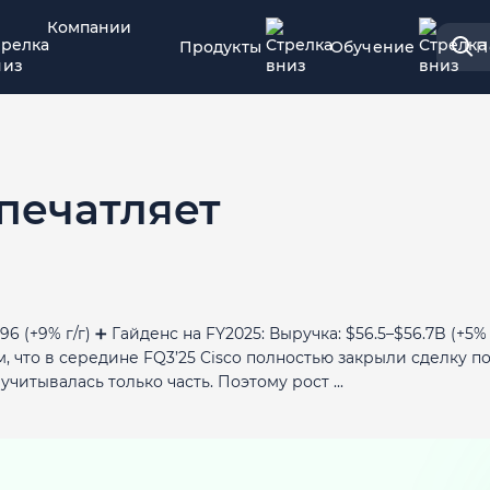
Компании
Продукты
Обучение
П
впечатляет
$0.96 (+9% г/г) ➕ Гайденс на FY2025: Выручка: $56.5–$56.7B (+5% 
ем, что в середине FQ3’25 Cisco полностью закрыли сделку п
читывалась только часть. Поэтому рост ...