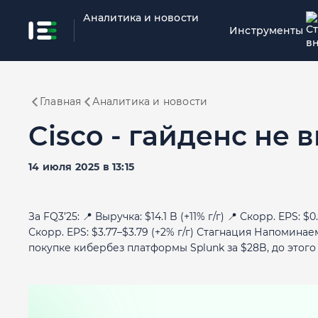
Аналитика и новости
Инструменты
Главная
Аналитика и новости
Cisco - гайденс не 
14 июля 2025 в 13:15
За FQ3’25: 📍 Выручка: $14.1 B (+11% г/г) 📍 Скорр. EPS: 
Скорр. EPS: $3.77–$3.79 (+2% г/г) Стагнация Напомина
покупке кибербез платформы Splunk за $28B, до этого у