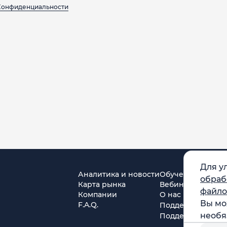
Конфиденциальности
Для у
Аналитика и новости
Обучение
обраб
Карта рынка
Вебинары
файло
Компании
О нас
Вы мо
F.A.Q.
Поддержка в Tel
необя
Поддержка в MA