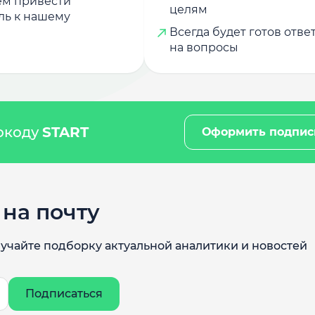
м привести
целям
ль к нашему
Всегда будет готов отве
на вопросы
мокоду
START
Оформить подпис
на почту
учайте подборку актуальной аналитики и новостей
Подписаться