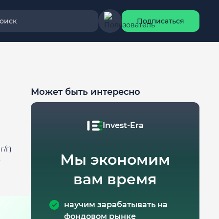
оиск
Подписаться
Может быть интересно
Invest-Era
г/г)
Мы экономим
о
вам время
научим зарабатывать на
фондовом рынке