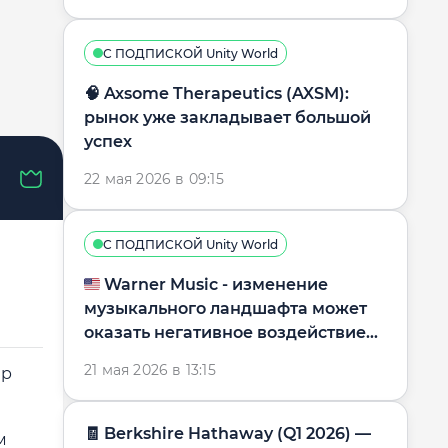
С ПОДПИСКОЙ Unity World
🧠 Axsome Therapeutics (AXSM):
рынок уже закладывает большой
успех
22 мая 2026 в 09:15
С ПОДПИСКОЙ Unity World
🇺🇸 Warner Music - изменение
музыкального ландшафта может
оказать негативное воздействие
на бизнес-модель
21 мая 2026 в 13:15
ер
🧾 Berkshire Hathaway (Q1 2026) —
м