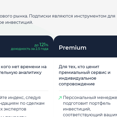
дового рынка. Подписки являются инструментом для
ре инвестиций.
121
до
%
Premium
доходность за 2.5 года
у кого нет времени на
Для тех, кто ценит
тельную аналитику
премиальный сервис и
индивидуальное
сопровождение
те индекс, следуя
Персональный менедж
ндациям по сделкам
подготовит портфель
х экспертов
инвестиций,
соответствующий ваши