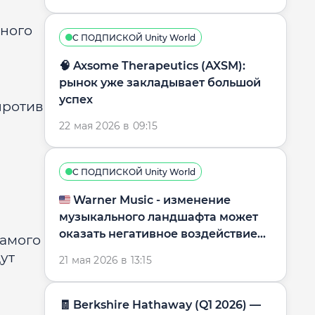
дного
С ПОДПИСКОЙ Unity World
🧠 Axsome Therapeutics (AXSM):
рынок уже закладывает большой
успех
против
22 мая 2026 в 09:15
С ПОДПИСКОЙ Unity World
🇺🇸 Warner Music - изменение
музыкального ландшафта может
оказать негативное воздействие
самого
на бизнес-модель
дут
21 мая 2026 в 13:15
🧾 Berkshire Hathaway (Q1 2026) —