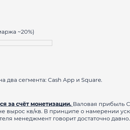
маржа ~20%)
а два сегмента: Cash App и Square.
ся за счёт монетизации.
Валовая прибыль C
U не вырос кв/кв. В принципе о намерении ус
еля менеджмент говорит достаточно давно.