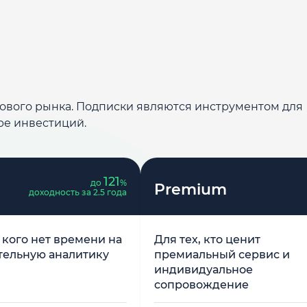
дового рынка. Подписки являются инструментом для
ре инвестиций.
121
до
%
Premium
доходность за 2.5 года
у кого нет времени на
Для тех, кто ценит
тельную аналитику
премиальный сервис и
индивидуальное
сопровождение