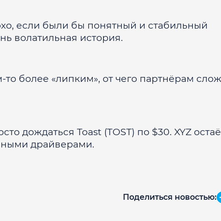
лохо, если были бы понятный и стабильный
ень волатильная история.
м-то более «липким», от чего партнёрам сло
о дождаться Toast (TOST) по $30. XYZ остаё
ьными драйверами.
Поделиться новостью: