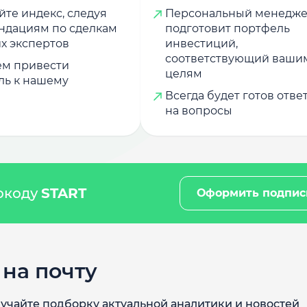
те индекс, следуя
Персональный менедж
ндациям по сделкам
подготовит портфель
х экспертов
инвестиций,
соответствующий ваши
м привести
целям
ль к нашему
Всегда будет готов отве
на вопросы
мокоду
START
Оформить подпис
на почту
учайте подборку актуальной аналитики и новостей