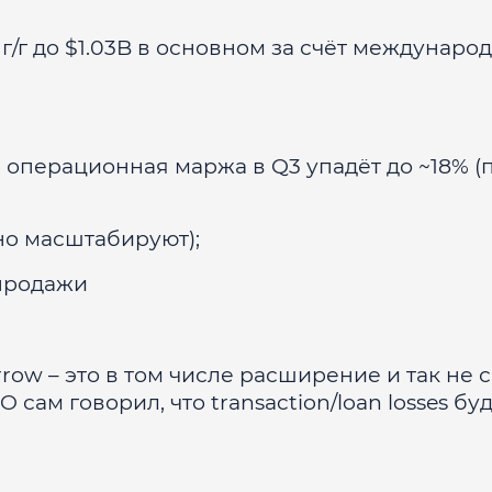
 г/г до $1.03B в основном за счёт междунаро
 операционная маржа в Q3 упадёт до ~18% (
но масштабируют);
 продажи
rrow – это в том числе расширение и так не 
сам говорил, что transaction/loan losses бу