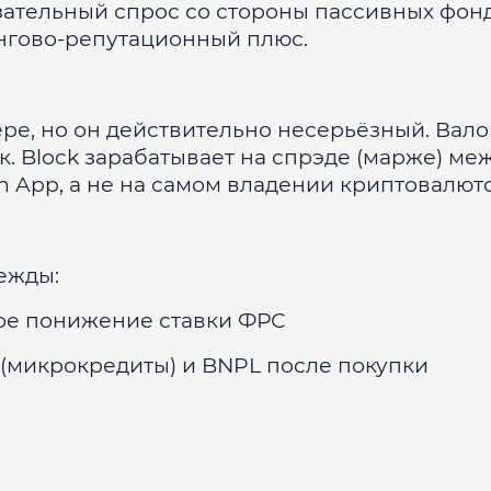
зательный спрос со стороны пассивных фон
ингово-репутационный плюс.
ре, но он действительно несерьёзный. Вал
.к. Block зарабатывает на спрэде (марже) ме
 App, а не на самом владении криптовалют
дежды:
вое понижение ставки ФРС
 (микрокредиты) и BNPL после покупки