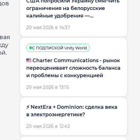
США попросили Украину смягчить
дов
ограничения на белорусские
калийные удобрения —
Коммерсантъ
20 мая 2026 в 14:37
овая
жду
С ПОДПИСКОЙ Unity World
ой.
🇺🇸 Charter Communications - рынок
переоценивает сложность баланса
и проблемы с конкуренцией
20 мая 2026 в 13:15
⚡️ NextEra + Dominion: сделка века
в электроэнергетике?
20 мая 2026 в 12:42