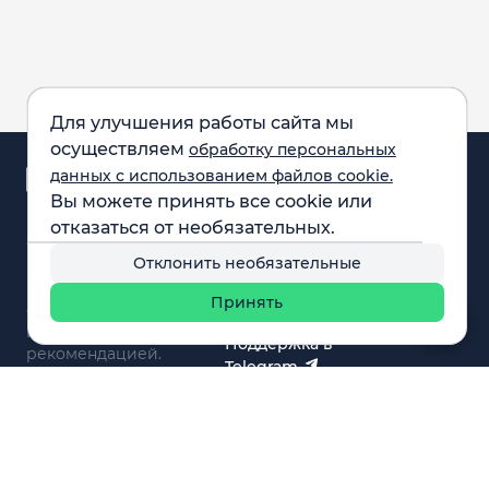
Для улучшения работы сайта мы
осуществляем
обработку персональных
Аналитика и
данных с использованием файлов cookie.
новости
Вы можете принять все cookie или
Карта рынка
отказаться от необязательных.
Компании
Обращаем внимание:
F.A.Q.
Отклонить необязательные
все материалы,
Обучение
представленные на
Вебинары
Принять
сайте, не являются
О нас
инвестиционной
Поддержка в
рекомендацией.
Telegram
Поддержка в MAX