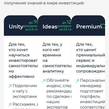
получения знаний в мире инвестиций.
79
121
до
%
до
%
Unity
Ideas
Premium
доходность
доходность
за 2.5 года
за 2.5 года
Для тех,
Для тех, у
Для тех,
кто хочет
кого нет
кто ценит
научиться
времени
премиальный
инвестировать
на
сервис и
самостоятельно,
самостоятельную
индивидуально
но
аналитику
сопровождени
эффективно
Обгоняйте
Персональны
Подключим
индекс, следуя
менеджер
к чату с
рекомендациям
подготовит
экспертами
по сделкам от
портфель
наших
инвестиций,
Расскажем, в
экспертов
соответству