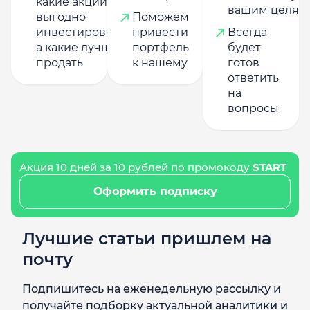
какие акции
вашим целям
выгодно
Поможем
инвестировать,
привести
Всегда
а какие лучше
портфель
будет
продать
к нашему
готов
ответить
на
вопросы
Акция 10 дней за 10 рублей по промокоду
START
Оформить подписку
Лучшие статьи пришлем на
почту
Подпишитесь на еженедельную рассылку и
получайте подборку актуальной аналитики и