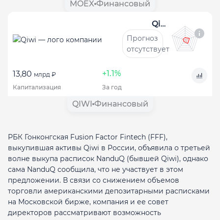
MOEX
Финансовый
Qiwi
Прогноз
отсутствует
+1.1%
13,80
млрд ₽
Капитализация
За год
QIWI
Финансовый
РБК Гонконгская Fusion Factor Fintech (FFF),
выкупившая активы Qiwi в России, объявила о третьей
волне выкупа расписок NanduQ (бывшей Qiwi), однако
сама NanduQ сообщила, что не участвует в этом
предложении. В связи со снижением объемов
торговли американскими депозитарными расписками
на Московской бирже, компания и ее совет
директоров рассматривают возможность