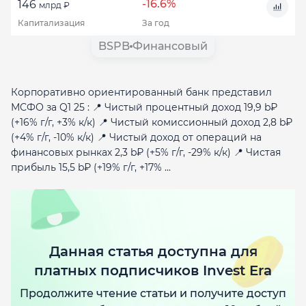
-16.6%
146
млрд ₽
Капитализация
За год
BSPB
Финансовый
Корпоративно ориентированный банк представил
МСФО за Q1 25 : 📍 Чистый процентный доход 19,9 b₽
(+16% г/г, +3% к/к) 📍 Чистый комиссионный доход 2,8 b₽
(+4% г/г, -10% к/к) 📍 Чистый доход от операций на
финансовых рынках 2,3 b₽ (+5% г/г, -29% к/к) 📍 Чистая
прибыль 15,5 b₽ (+19% г/г, +17% ...
Данная статья доступна для
платных подписчиков Invest Era
Продолжите чтение статьи и получите доступ