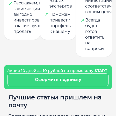
наших
инвестиций,
Расскажем, в
экспертов
соответству
какие акции
вашим целям
выгодно
Поможем
инвестировать,
привести
Всегда
а какие лучше
портфель
будет
продать
к нашему
готов
ответить
на
вопросы
Акция 10 дней за 10 рублей по промокоду
START
Оформить подписку
Лучшие статьи пришлем на
почту