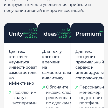
инструментом для увеличения прибыли и
получения знаний в мире инвестиций.
79
121
до
%
до
%
Unity
Ideas
Premium
доходность
доходность
за 2.5 года
за 2.5 года
Для тех,
Для тех, у
Для тех,
кто хочет
кого нет
кто ценит
научиться
времени
премиальный
инвестировать
на
сервис и
самостоятельно,
самостоятельную
индивидуально
но
аналитику
сопровождени
эффективно
Обгоняйте
Персональны
Подключим
индекс, следуя
менеджер
к чату с
рекомендациям
подготовит
экспертами
по сделкам от
портфель