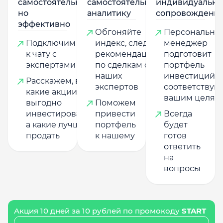
самостоятельно,
самостоятельную
индивидуально
но
аналитику
сопровождени
эффективно
Обгоняйте
Персональны
Подключим
индекс, следуя
менеджер
к чату с
рекомендациям
подготовит
экспертами
по сделкам от
портфель
наших
инвестиций,
Расскажем, в
экспертов
соответству
какие акции
вашим целям
выгодно
Поможем
инвестировать,
привести
Всегда
а какие лучше
портфель
будет
продать
к нашему
готов
ответить
на
вопросы
Акция 10 дней за 10 рублей по промокоду
START