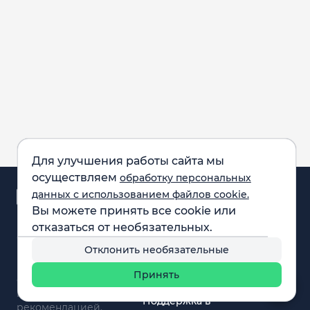
Для улучшения работы сайта мы
осуществляем
обработку персональных
Аналитика и
данных с использованием файлов cookie.
новости
Вы можете принять все cookie или
Карта рынка
отказаться от необязательных.
Компании
Обращаем внимание:
F.A.Q.
Отклонить необязательные
все материалы,
Обучение
представленные на
Вебинары
Принять
сайте, не являются
О нас
инвестиционной
Поддержка в
рекомендацией.