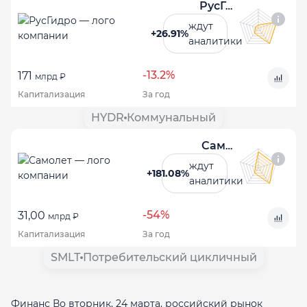
РусГидро
ждут
+26.91%
аналитики
-13.2%
171
млрд ₽
Капитализация
За год
HYDR
Коммунальный
Самолет
ждут
+181.08%
аналитики
-54%
31,00
млрд ₽
Капитализация
За год
SMLT
Потребительский цикличный
Финанс Во вторник, 24 марта, российский рынок