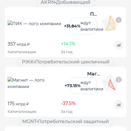
AKRN
Добывающий
ПИК
ждут
+31.84%
аналитики
+14.1%
357
млрд ₽
Капитализация
За год
PIKK
Потребительский цикличный
Магнит
ждут
+73.15%
аналитики
-37.5%
175
млрд ₽
Капитализация
За год
MGNT
Потребительский защитный