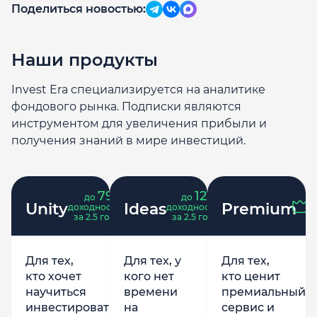
Поделиться новостью:
Наши продукты
Invest Era специализируется на аналитике
фондового рынка. Подписки являются
инструментом для увеличения прибыли и
получения знаний в мире инвестиций.
79
121
до
%
до
%
Unity
Ideas
Premium
доходность
доходность
за 2.5 года
за 2.5 года
Для тех,
Для тех, у
Для тех,
кто хочет
кого нет
кто ценит
научиться
времени
премиальный
инвестировать
на
сервис и