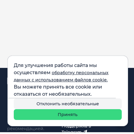
Для улучшения работы сайта мы
осуществляем
обработку персональных
Аналитика и
данных с использованием файлов cookie.
новости
Вы можете принять все cookie или
Карта рынка
отказаться от необязательных.
Компании
Обращаем внимание:
F.A.Q.
Отклонить необязательные
все материалы,
Обучение
представленные на
Вебинары
Принять
сайте, не являются
О нас
инвестиционной
Поддержка в
рекомендацией.
Telegram