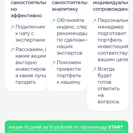
самостоятельно,
самостоятельную
индивидуально
но
аналитику
сопровождени
эффективно
Обгоняйте
Персональны
Подключим
индекс, следуя
менеджер
к чату с
рекомендациям
подготовит
экспертами
по сделкам от
портфель
наших
инвестиций,
Расскажем, в
экспертов
соответству
какие акции
вашим целям
выгодно
Поможем
инвестировать,
привести
Всегда
а какие лучше
портфель
будет
продать
к нашему
готов
ответить
на
вопросы
Акция 10 дней за 10 рублей по промокоду
START