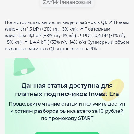
ZAYM
Финансовый
Посмотрим, как выросли выдачи займов в Q1: 📍 Новым
клиентам 1,5 b₽ (+21% г/г, +3% к/к); 📍 Повторным
клиентам 13,3 b₽ (+8% г/г, -1% к/к) 📍 PDL 10,4 b₽ (+1% г/г,
+5% к/к) 📍 IL 4,4 b₽ (+33% г/г, -14% к/к) Суммарный объем
выданных займов в Q1 вырос всего на 9% ...
Данная статья доступна для
платных подписчиков Invest Era
Продолжите чтение статьи и получите доступ
к сотням разборов рынка всего за 10 рублей
по промокоду START