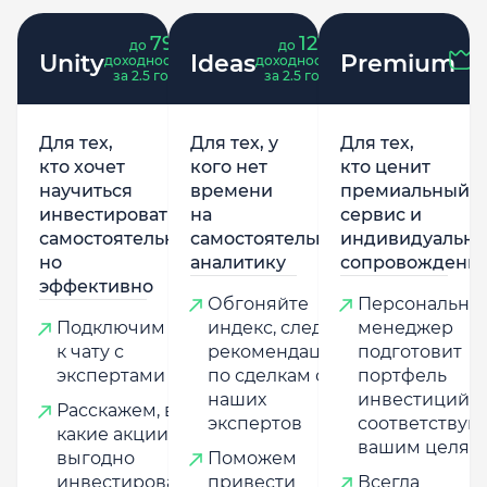
79
121
до
%
до
%
Unity
Ideas
Premium
доходность
доходность
за 2.5 года
за 2.5 года
Для тех,
Для тех, у
Для тех,
кто хочет
кого нет
кто ценит
научиться
времени
премиальный
инвестировать
на
сервис и
самостоятельно,
самостоятельную
индивидуально
но
аналитику
сопровождени
эффективно
Обгоняйте
Персональны
Подключим
индекс, следуя
менеджер
к чату с
рекомендациям
подготовит
экспертами
по сделкам от
портфель
наших
инвестиций,
Расскажем, в
экспертов
соответству
какие акции
вашим целям
выгодно
Поможем
инвестировать,
привести
Всегда