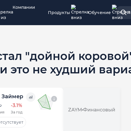
Компании
Продукты
Обучение
П
с стал "дойной коровой
и это не худший вари
Займер
-3.1%
₽
ZAYM
Финансовый
ия
За год
тсутствует