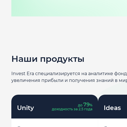
Наши продукты
Invest Era специализируется на аналитике фон
увеличения прибыли и получения знаний в ми
79
до
%
Unity
Ideas
доходность за 2.5 года