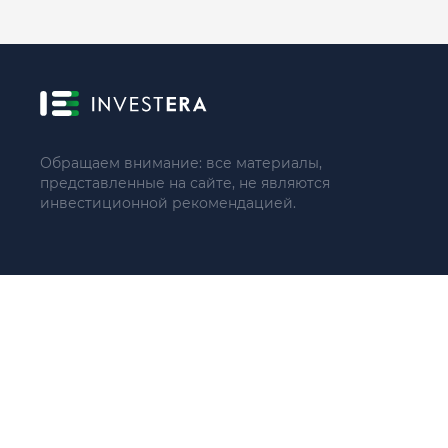
Обращаем внимание: все материалы,
представленные на сайте, не являются
инвестиционной рекомендацией.
© 2021 - 2026 «ИП Артём Николаев»
Адрес регистрации(совпадает с фактическим): 107241, Россия, 
Тел.: +79104087399 (поддержка по телефону не осуществляе
ИНН 771684422780
ОГРНИП 321774600137966
Пользовательское соглашение(оферта)
Политика конфиденциальности