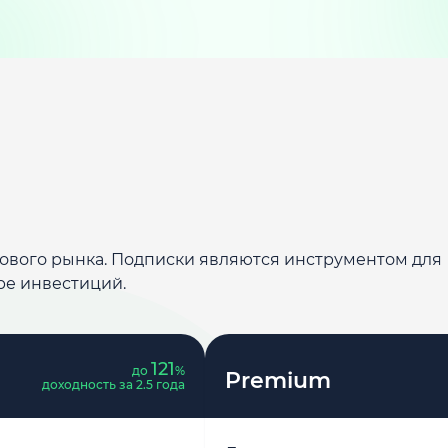
дового рынка. Подписки являются инструментом для
ре инвестиций.
121
до
%
Premium
доходность за 2.5 года