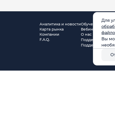
Для у
Аналитика и новости
Обучение
обраб
Карта рынка
Вебинары
файло
Компании
О нас
Вы мо
F.A.Q.
Поддержка в Tel
необя
Поддержка в MA
О
г. Москва, ул. Амурская, д.31, кв. 160
тся)