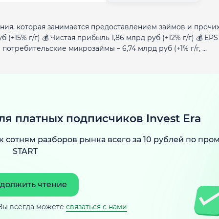
ния, которая занимается предоставлением займов и прочи
(+15% г/г) 💰 Чистая прибыль 1,86 млрд руб (+12% г/г) 💰 EPS 
потребительские микрозаймы – 6,74 млрд руб (+1% г/г, ...
ля платных подписчиков Invest Era
к сотням разборов рынка всего за 10 рублей по про
START
должить чтение
Вы всегда можете
связаться с нами