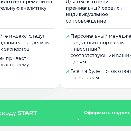
у кого нет времени на
Для тех, кто ценит
тельную аналитику
премиальный сервис и
индивидуальное
сопровождение
те индекс, следуя
Персональный менедж
ндациям по сделкам
подготовит портфель
х экспертов
инвестиций,
соответствующий ваши
м привести
целям
ль к нашему
Всегда будет готов отве
на вопросы
мокоду
START
Оформить подпис