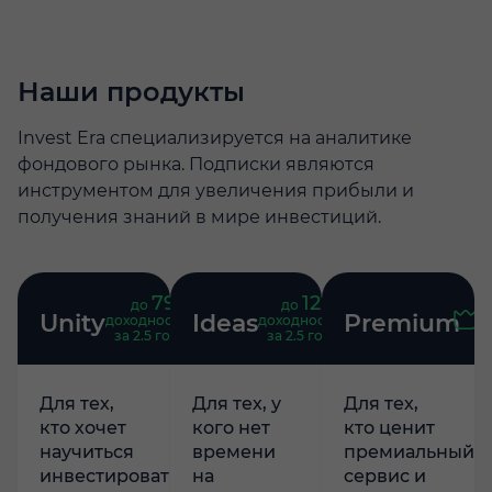
Наши продукты
Invest Era специализируется на аналитике
фондового рынка. Подписки являются
инструментом для увеличения прибыли и
получения знаний в мире инвестиций.
79
121
до
%
до
%
Unity
Ideas
Premium
доходность
доходность
за 2.5 года
за 2.5 года
Для тех,
Для тех, у
Для тех,
кто хочет
кого нет
кто ценит
научиться
времени
премиальный
инвестировать
на
сервис и