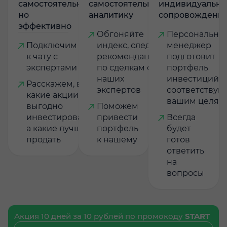
самостоятельно,
самостоятельную
индивидуально
но
аналитику
сопровождени
эффективно
Обгоняйте
Персональны
Подключим
индекс, следуя
менеджер
к чату с
рекомендациям
подготовит
экспертами
по сделкам от
портфель
наших
инвестиций,
Расскажем, в
экспертов
соответству
какие акции
вашим целям
выгодно
Поможем
инвестировать,
привести
Всегда
а какие лучше
портфель
будет
продать
к нашему
готов
ответить
на
вопросы
Акция 10 дней за 10 рублей по промокоду
START