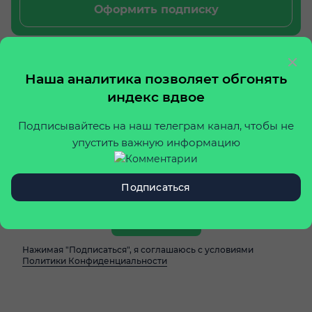
Оформить подписку
Лучшие статьи пришлем на
почту
Наша аналитика позволяет обгонять
индекс вдвое
Подпишитесь на еженедельную рассылку и
получайте подборку актуальной аналитики и
Подписывайтесь на наш телеграм канал, чтобы не
новостей
упустить важную информацию
Подписаться
Подписаться
Нажимая "Подписаться", я соглашаюсь с условиями
Политики Конфиденциальности