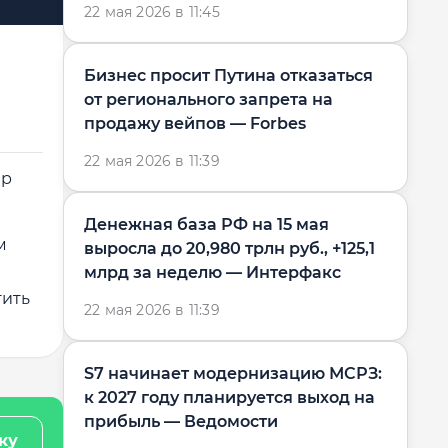
22 мая 2026 в 11:45
Бизнес просит Путина отказаться
от регионального запрета на
продажу вейпов — Forbes
22 мая 2026 в 11:39
ер
Денежная база РФ на 15 мая
м
выросла до 20,980 трлн руб., +125,1
млрд за неделю — Интерфакс
тить
22 мая 2026 в 11:39
S7 начинает модернизацию МСРЗ:
к 2027 году планируется выход на
прибыль — Ведомости
ку