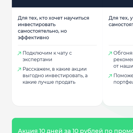
Для тех, кто хочет научиться
Для тех, 
инвестировать
самостоя
самостоятельно, но
эффективно
Подключим к чату с
Обгоняй
экспертами
рекоме
от наши
Расскажем, в какие акции
выгодно инвестировать, а
Поможе
какие лучше продать
портфе
Акция 10 дней за 10 рублей по про