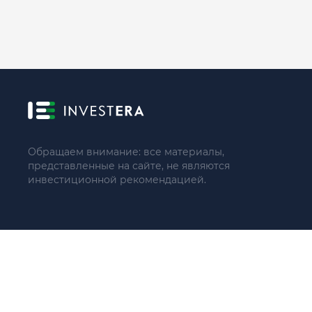
Обращаем внимание: все материалы,
представленные на сайте, не являются
инвестиционной рекомендацией.
© 2021 - 2026 «ИП Артём Николаев»
Адрес регистрации(совпадает с фактическим): 107241, Россия, 
Тел.: +79104087399 (поддержка по телефону не осуществляе
ИНН 771684422780
ОГРНИП 321774600137966