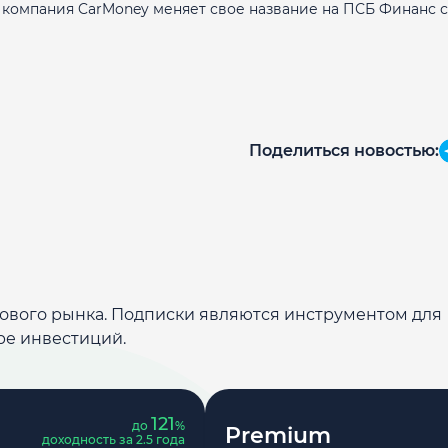
омпания CarMoney меняет свое название на ПСБ Финанс с
Поделиться новостью:
дового рынка. Подписки являются инструментом для
ре инвестиций.
121
до
%
Premium
доходность за 2.5 года