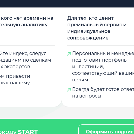
у кого нет времени на
Для тех, кто ценит
тельную аналитику
премиальный сервис и
индивидуальное
сопровождение
те индекс, следуя
Персональный менедж
ндациям по сделкам
подготовит портфель
х экспертов
инвестиций,
соответствующий ваши
м привести
целям
ль к нашему
Всегда будет готов отве
на вопросы
мокоду
START
Оформить подпис