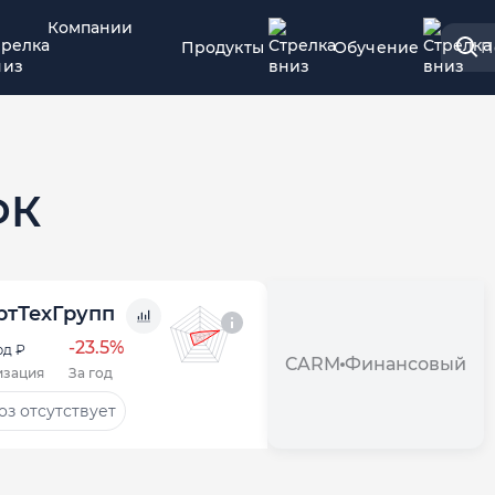
Компании
Продукты
Обучение
П
ФК
ртТехГрупп
-23.5%
рд ₽
CARM
Финансовый
изация
За год
з отсутствует