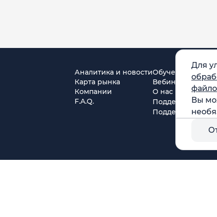
Для у
Аналитика и новости
Обучение
обраб
Карта рынка
Вебинары
файло
Компании
О нас
Вы мо
F.A.Q.
Поддержка в Tel
необя
Поддержка в MA
О
г. Москва, ул. Амурская, д.31, кв. 160
тся)