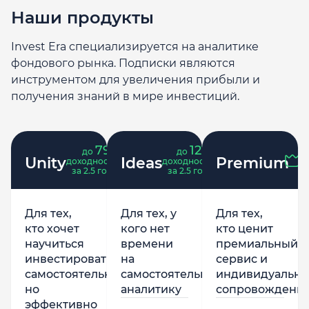
Наши продукты
Invest Era специализируется на аналитике
фондового рынка. Подписки являются
инструментом для увеличения прибыли и
получения знаний в мире инвестиций.
79
121
до
%
до
%
Unity
Ideas
Premium
доходность
доходность
за 2.5 года
за 2.5 года
Для тех,
Для тех, у
Для тех,
кто хочет
кого нет
кто ценит
научиться
времени
премиальный
инвестировать
на
сервис и
самостоятельно,
самостоятельную
индивидуально
но
аналитику
сопровождени
эффективно