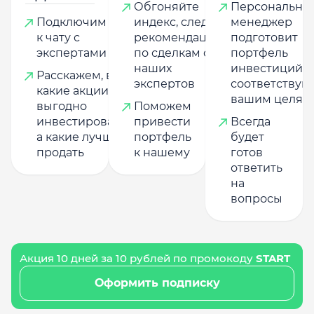
Обгоняйте
Персональны
Подключим
индекс, следуя
менеджер
к чату с
рекомендациям
подготовит
экспертами
по сделкам от
портфель
наших
инвестиций,
Расскажем, в
экспертов
соответству
какие акции
вашим целям
выгодно
Поможем
инвестировать,
привести
Всегда
а какие лучше
портфель
будет
продать
к нашему
готов
ответить
на
вопросы
Акция 10 дней за 10 рублей по промокоду
START
Оформить подписку