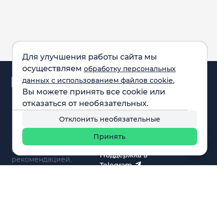
Для улучшения работы сайта мы
осуществляем
обработку персональных
Аналитика и
данных с использованием файлов cookie.
новости
Вы можете принять все cookie или
Карта рынка
отказаться от необязательных.
Компании
Обращаем внимание:
F.A.Q.
Отклонить необязательные
все материалы,
Обучение
представленные на
Вебинары
Принять
сайте, не являются
О нас
инвестиционной
Поддержка в
рекомендацией.
Telegram
Поддержка в MAX