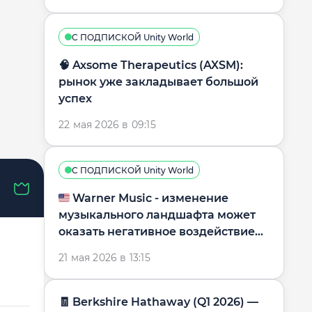
С ПОДПИСКОЙ Unity World
🧠 Axsome Therapeutics (AXSM):
рынок уже закладывает большой
успех
22 мая 2026 в 09:15
С ПОДПИСКОЙ Unity World
🇺🇸 Warner Music - изменение
музыкального ландшафта может
оказать негативное воздействие
на бизнес-модель
21 мая 2026 в 13:15
🧾 Berkshire Hathaway (Q1 2026) —