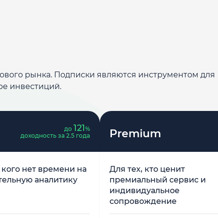
дового рынка. Подписки являются инструментом для
ре инвестиций.
121
до
%
Premium
доходность за 2.5 года
у кого нет времени на
Для тех, кто ценит
тельную аналитику
премиальный сервис и
индивидуальное
сопровождение