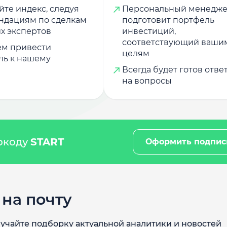
те индекс, следуя
Персональный менедж
ндациям по сделкам
подготовит портфель
х экспертов
инвестиций,
соответствующий ваши
м привести
целям
ль к нашему
Всегда будет готов отве
на вопросы
мокоду
START
Оформить подпис
на почту
учайте подборку актуальной аналитики и новостей