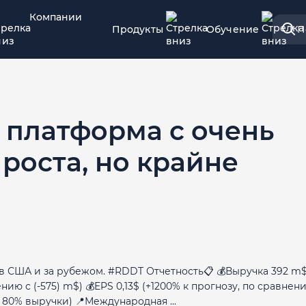
Компании
Продукты
Обучение
П
я платформа с очень
роста, но крайне
 США и за рубежом. #RDDT Отчетность📋 💰Выручка 392 m$
нию с (-575) m$) 💰EPS 0,13$ (+1200% к прогнозу, по сравнен
г, 80% выручки) 📍Международная ...