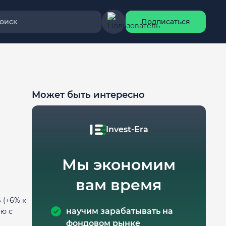
оиск
Подписаться
Может быть интересно
Invest-Era
Мы экономим
вам время
 (+6% к
научим зарабатывать на
ию с
фондовом рынке