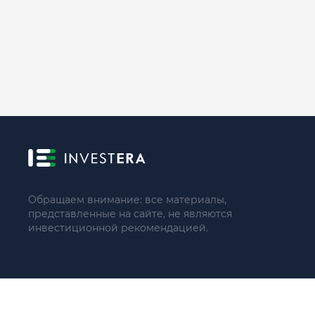
Обращаем внимание: все материалы,
представленные на сайте, не являются
инвестиционной рекомендацией.
© 2021 - 2026 «ИП Артём Николаев»
Адрес регистрации(совпадает с фактическим): 107241, Россия, 