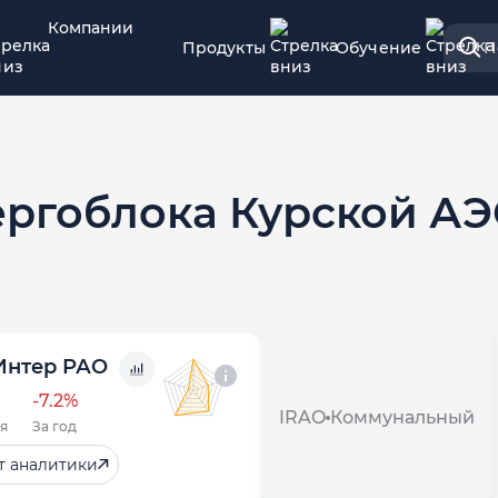
Компании
Продукты
Обучение
П
ергоблока Курской АЭ
Интер РАО
-7.2%
IRAO
Коммунальный
я
За год
т аналитики