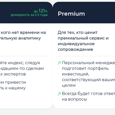
121
до
%
Premium
доходность за 2.5 года
у кого нет времени на
Для тех, кто ценит
тельную аналитику
премиальный сервис и
индивидуальное
сопровождение
те индекс, следуя
Персональный менедж
ндациям по сделкам
подготовит портфель
х экспертов
инвестиций,
соответствующий ваши
м привести
целям
ль к нашему
Всегда будет готов отве
на вопросы