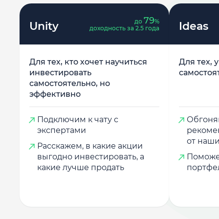
79
до
%
Unity
Ideas
доходность за 2.5 года
Для тех, кто хочет научиться
Для тех, 
инвестировать
самостоя
самостоятельно, но
эффективно
Подключим к чату с
Обгоняй
экспертами
рекоме
от наши
Расскажем, в какие акции
выгодно инвестировать, а
Поможе
какие лучше продать
портфе