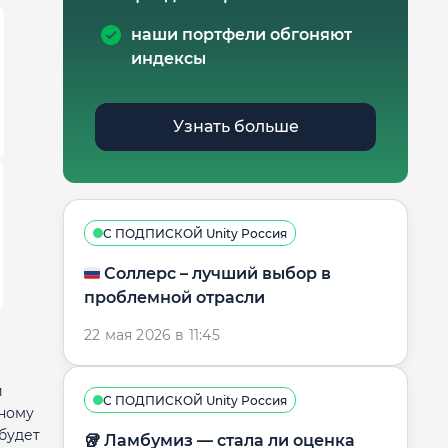
наши портфели обгоняют
индексы
Узнать больше
С ПОДПИСКОЙ Unity Россия
🇷🇺 Соллерс – лучший выбор в
проблемной отрасли
22 мая 2026 в 11:45
й
С ПОДПИСКОЙ Unity Россия
мному
будет
🥡 Ламбумиз — стала ли оценка