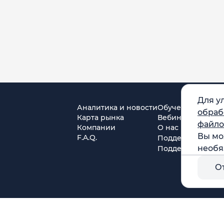
Для у
Аналитика и новости
Обучение
обраб
Карта рынка
Вебинары
файло
Компании
О нас
Вы мо
F.A.Q.
Поддержка в Tel
необя
Поддержка в MA
О
г. Москва, ул. Амурская, д.31, кв. 160