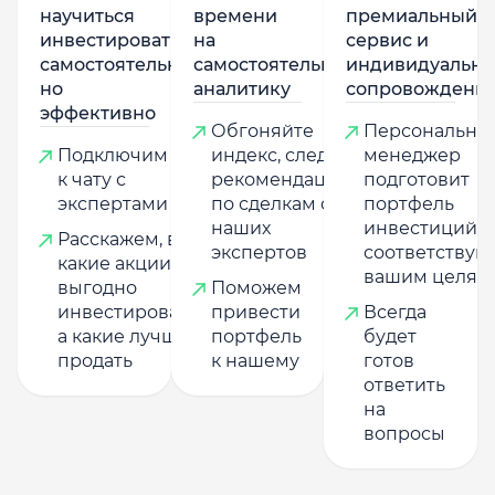
научиться
времени
премиальный
инвестировать
на
сервис и
самостоятельно,
самостоятельную
индивидуально
но
аналитику
сопровождени
эффективно
Обгоняйте
Персональны
Подключим
индекс, следуя
менеджер
к чату с
рекомендациям
подготовит
экспертами
по сделкам от
портфель
наших
инвестиций,
Расскажем, в
экспертов
соответству
какие акции
вашим целям
выгодно
Поможем
инвестировать,
привести
Всегда
а какие лучше
портфель
будет
продать
к нашему
готов
ответить
на
вопросы