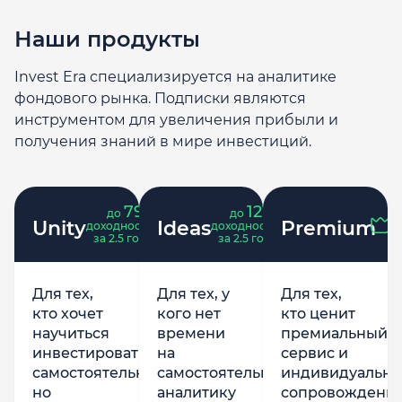
Наши продукты
Invest Era специализируется на аналитике
фондового рынка. Подписки являются
инструментом для увеличения прибыли и
получения знаний в мире инвестиций.
79
121
до
%
до
%
Unity
Ideas
Premium
доходность
доходность
за 2.5 года
за 2.5 года
Для тех,
Для тех, у
Для тех,
кто хочет
кого нет
кто ценит
научиться
времени
премиальный
инвестировать
на
сервис и
самостоятельно,
самостоятельную
индивидуально
но
аналитику
сопровождени