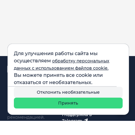
Для улучшения работы сайта мы
осуществляем
обработку персональных
Аналитика и
данных с использованием файлов cookie.
новости
Вы можете принять все cookie или
Карта рынка
отказаться от необязательных.
Компании
Обращаем внимание:
F.A.Q.
Отклонить необязательные
все материалы,
Обучение
представленные на
Вебинары
Принять
сайте, не являются
О нас
инвестиционной
Поддержка в
рекомендацией.
Telegram
Поддержка в MAX