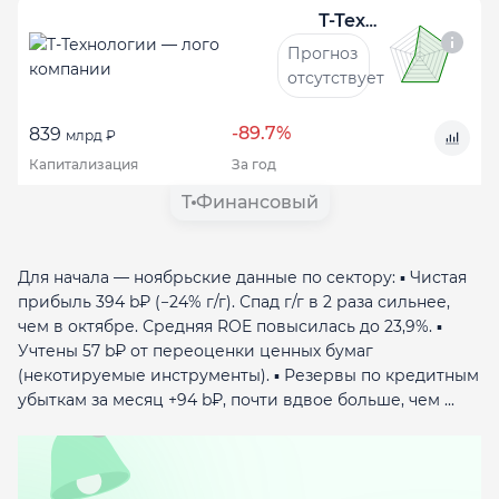
Т-Технологии
Прогноз
отсутствует
-89.7%
839
млрд ₽
Капитализация
За год
T
Финансовый
Для начала — ноябрьские данные по сектору: ▪️ Чистая
прибыль 394 b₽ (−24% г/г). Спад г/г в 2 раза сильнее,
чем в октябре. Средняя ROE повысилась до 23,9%. ▪️
Учтены 57 b₽ от переоценки ценных бумаг
(некотируемые инструменты). ▪️ Резервы по кредитным
убыткам за месяц +94 b₽, почти вдвое больше, чем ...