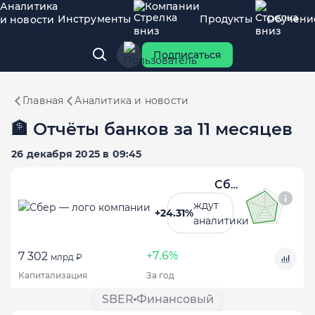
Аналитика
Компании
Инструменты
Продукты
Обучени
и новости
Подписаться
Главная
Аналитика и новости
🏦 Отчёты банков за 11 месяцев
26 декабря 2025 в 09:45
Сбер
ждут
+24.31%
аналитики
+7.6%
7 302
млрд ₽
Капитализация
За год
SBER
Финансовый