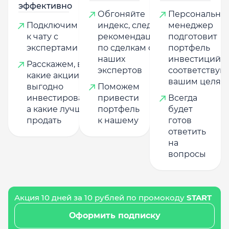
эффективно
Обгоняйте
Персональны
Подключим
индекс, следуя
менеджер
к чату с
рекомендациям
подготовит
экспертами
по сделкам от
портфель
наших
инвестиций,
Расскажем, в
экспертов
соответству
какие акции
вашим целям
выгодно
Поможем
инвестировать,
привести
Всегда
а какие лучше
портфель
будет
продать
к нашему
готов
ответить
на
вопросы
Акция 10 дней за 10 рублей по промокоду
START
Оформить подписку