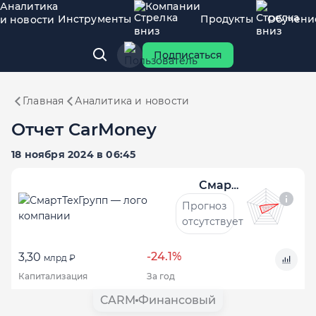
Аналитика
Компании
Инструменты
Продукты
Обучени
и новости
Подписаться
Главная
Аналитика и новости
Отчет CarMoney
18 ноября 2024 в 06:45
СмартТехГрупп
Прогноз
отсутствует
-24.1%
3,30
млрд ₽
Капитализация
За год
CARM
Финансовый