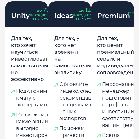
79
121
до
%
до
%
Unity
Ideas
Premium
доходность
доходность
за 2.5 года
за 2.5 года
Для тех,
Для тех, у
Для тех,
кто хочет
кого нет
кто ценит
научиться
времени
премиальный
инвестировать
на
сервис и
самостоятельно,
самостоятельную
индивидуально
но
аналитику
сопровождени
эффективно
Обгоняйте
Персональны
Подключим
индекс, следуя
менеджер
к чату с
рекомендациям
подготовит
экспертами
по сделкам от
портфель
наших
инвестиций,
Расскажем, в
экспертов
соответству
какие акции
вашим целям
выгодно
Поможем
инвестировать,
привести
Всегда