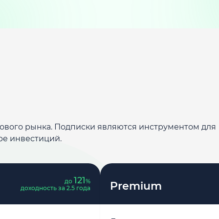
дового рынка. Подписки являются инструментом для
ре инвестиций.
121
до
%
Premium
доходность за 2.5 года