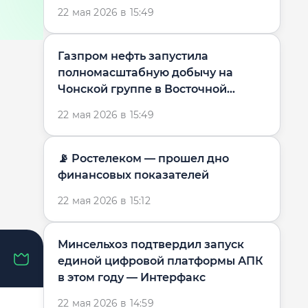
— Forbes
22 мая 2026 в 15:49
Газпром нефть запустила
полномасштабную добычу на
Чонской группе в Восточной
Сибири — Интерфакс
22 мая 2026 в 15:49
📡 Ростелеком — прошел дно
финансовых показателей
22 мая 2026 в 15:12
Минсельхоз подтвердил запуск
единой цифровой платформы АПК
в этом году — Интерфакс
22 мая 2026 в 14:59