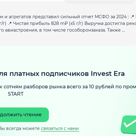
 и агрегатов представил сильный отчет МСФО за 2024 : 📍
г/г) 📍 Чистая прибыль 828 m₽ (x5 г/г) Выручка достигла ре
о авиастроения, в том числе гособоронзаказа. Также ...
ля платных подписчиков Invest Era
к сотням разборов рынка всего за 10 рублей по про
START
должить чтение
Вы всегда можете
связаться с нами