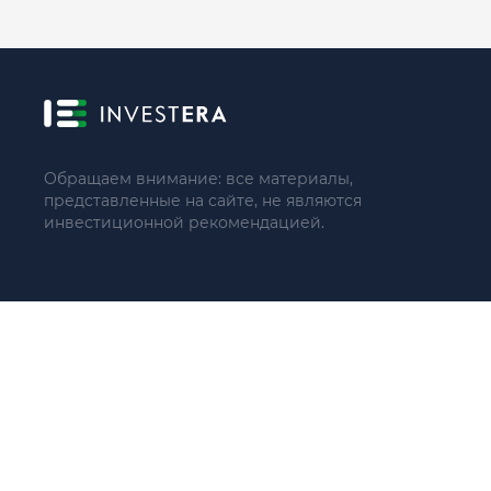
Обращаем внимание: все материалы,
представленные на сайте, не являются
инвестиционной рекомендацией.
© 2021 - 2026 «ИП Артём Николаев»
Адрес регистрации(совпадает с фактическим): 107241, Россия, 
Тел.: +79104087399 (поддержка по телефону не осуществляе
ИНН 771684422780
ОГРНИП 321774600137966
Пользовательское соглашение(оферта)
Политика конфиденциальности