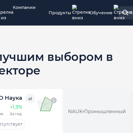
Компании
Продукты
Обучение
П
 лучшим выбором в
екторе
О Наука
+1.3%
NAUK
Промышленный
ия
За год
тсутствует