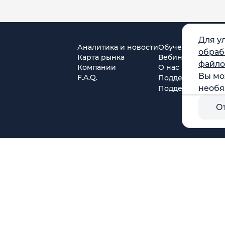
Для у
Аналитика и новости
Обучение
обраб
Карта рынка
Вебинары
файло
Компании
О нас
Вы мо
F.A.Q.
Поддержка в Tel
необя
Поддержка в MA
О
г. Москва, ул. Амурская, д.31, кв. 160
тся)