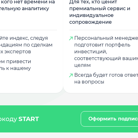
у кого нет времени на
Для тех, кто ценит
тельную аналитику
премиальный сервис и
индивидуальное
сопровождение
те индекс, следуя
Персональный менедж
ндациям по сделкам
подготовит портфель
х экспертов
инвестиций,
соответствующий ваши
м привести
целям
ль к нашему
Всегда будет готов отве
на вопросы
мокоду
START
Оформить подпис