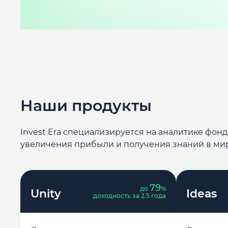
Наши продукты
Invest Era специализируется на аналитике фон
увеличения прибыли и получения знаний в ми
79
до
%
Unity
Ideas
доходность за 2.5 года