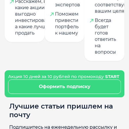
Расскажем, в
экспертов
соответству
какие акции
вашим целям
выгодно
Поможем
инвестировать,
привести
Всегда
а какие лучше
портфель
будет
продать
к нашему
готов
ответить
на
вопросы
Акция 10 дней за 10 рублей по промокоду
START
Оформить подписку
Лучшие статьи пришлем на
почту
Подпишитесь на еженедельную рассылку и