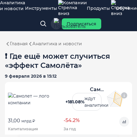
Аналитика
Компании
Инструменты
Продукты
Обучени
и новости
Подписаться
Главная
Аналитика и новости
❗ Где ещё может случиться
«эффект Самолёта»
9 февраля 2026 в 15:12
Самолет
ждут
+181.08%
аналитики
-54.2%
31,00
млрд ₽
Капитализация
За год