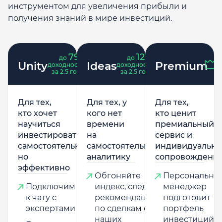
инструментом для увеличения прибыли и
получения знаний в мире инвестиций.
79
121
до
%
до
%
Unity
Ideas
Premium
доходность
доходность
за 2.5 года
за 2.5 года
Для тех,
Для тех, у
Для тех,
кто хочет
кого нет
кто ценит
научиться
времени
премиальный
инвестировать
на
сервис и
самостоятельно,
самостоятельную
индивидуально
но
аналитику
сопровождени
эффективно
Обгоняйте
Персональны
Подключим
индекс, следуя
менеджер
к чату с
рекомендациям
подготовит
экспертами
по сделкам от
портфель
наших
инвестиций,