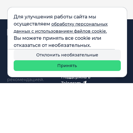
Для улучшения работы сайта мы
осуществляем
обработку персональных
Аналитика и
данных с использованием файлов cookie.
новости
Вы можете принять все cookie или
Карта рынка
отказаться от необязательных.
Компании
Обращаем внимание:
F.A.Q.
Отклонить необязательные
все материалы,
Обучение
представленные на
Вебинары
Принять
сайте, не являются
О нас
инвестиционной
Поддержка в
рекомендацией.
Telegram
Поддержка в MAX
© 2021 - 2026 «ИП Артём Николаев»
Адрес регистрации(совпадает с фактическим): 107241,