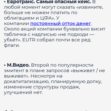
▪️
Евротранс. Самый опасный кейс.
В
любой момент могут сказать «извините,
больше не можем платить по
облигациям и ЦФА». У
компании
постоянный отток денег
.
Около акций компании буквально висит
табличка с надписью «не подходи —
убьёт». EUTR собрал почти все ред
флаги.
▪️
М.Видео.
Второй по популярности
эмитент в плане запросов «выживет / не
выживет». Несмотря на
докапитализацию, планируемую допку,
изменение структуры продаж,
улучшений нет.