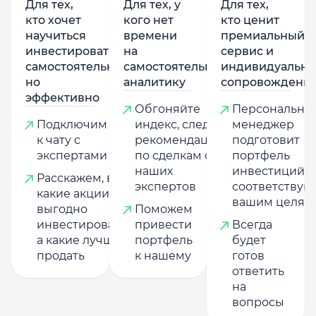
Для тех,
Для тех, у
Для тех,
кто хочет
кого нет
кто ценит
научиться
времени
премиальный
инвестировать
на
сервис и
самостоятельно,
самостоятельную
индивидуально
но
аналитику
сопровождени
эффективно
Обгоняйте
Персональны
Подключим
индекс, следуя
менеджер
к чату с
рекомендациям
подготовит
экспертами
по сделкам от
портфель
наших
инвестиций,
Расскажем, в
экспертов
соответству
какие акции
вашим целям
выгодно
Поможем
инвестировать,
привести
Всегда
а какие лучше
портфель
будет
продать
к нашему
готов
ответить
на
вопросы