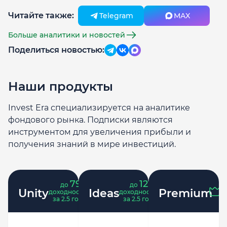
Читайте также:
Telegram
MAX
Больше аналитики и новостей
Поделиться новостью:
Наши продукты
Invest Era специализируется на аналитике
фондового рынка. Подписки являются
инструментом для увеличения прибыли и
получения знаний в мире инвестиций.
79
121
до
%
до
%
Unity
Ideas
Premium
доходность
доходность
за 2.5 года
за 2.5 года