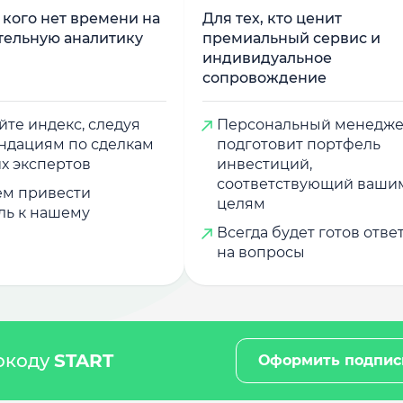
у кого нет времени на
Для тех, кто ценит
тельную аналитику
премиальный сервис и
индивидуальное
сопровождение
те индекс, следуя
Персональный менедж
ндациям по сделкам
подготовит портфель
х экспертов
инвестиций,
соответствующий ваши
м привести
целям
ль к нашему
Всегда будет готов отве
на вопросы
мокоду
START
Оформить подпис