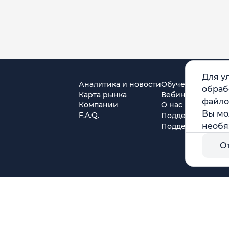
Для у
Аналитика и новости
Обучение
обраб
Карта рынка
Вебинары
файло
Компании
О нас
Вы мо
F.A.Q.
Поддержка в Tel
необя
Поддержка в MA
О
г. Москва, ул. Амурская, д.31, кв. 160
тся)