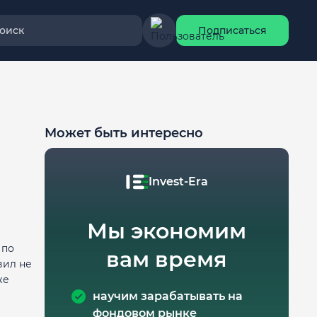
оиск
Подписаться
Может быть интересно
Invest-Era
Мы экономим
 по
вам время
вил не
же
научим зарабатывать на
фондовом рынке