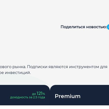
Поделиться новостью:
дового рынка. Подписки являются инструментом для
ре инвестиций.
121
до
%
Premium
доходность за 2.5 года