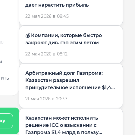
дает нарастить прибыль
22 мая 2026 в 08:45
💰 Компании, которые быстро
ер
закроют див. гэп этим летом
22 мая 2026 в 08:12
м
Арбитражный долг Газпрома:
тить
Казахстан разрешил
принудительное исполнение $1,4
млрд в пользу...
21 мая 2026 в 20:37
Казахстан может исполнить
ку
решение ICC о взыскании с
Газпрома $1,4 млрд в пользу