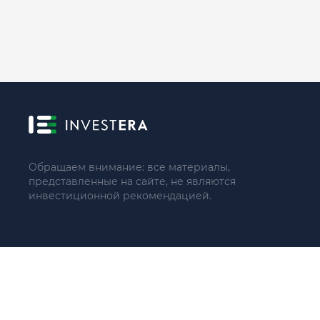
Обращаем внимание: все материалы,
представленные на сайте, не являются
инвестиционной рекомендацией.
© 2021 - 2026 «ИП Артём Николаев»
Адрес регистрации(совпадает с фактическим): 107241, Россия, 
Тел.: +79104087399 (поддержка по телефону не осуществляе
ИНН 771684422780