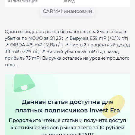
Капитализация
За год
CARM
Финансовый
Один из лидеров рынка беззалоговых займов снова в
убытке по МСФО за Q1 25 : 📍 Выручка 839 m₽ (+0,1% г/г)
📍 OIBDA 475 m₽ (-2,1% г/г) 📍 Чистый процентный доход
311 m₽ (-27% г/г) 📍 Чистый убыток 55 m₽ (год назад
прибыль 75 m₽) Выручка осталась на уровне прошлого
года, ...
Данная статья доступна для
платных подписчиков Invest Era
Продолжите чтение статьи и получите доступ
к сотням разборов рынка всего за 10 рублей
по промокоду START