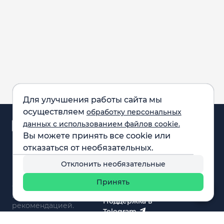
Для улучшения работы сайта мы
осуществляем
обработку персональных
Аналитика и
данных с использованием файлов cookie.
новости
Вы можете принять все cookie или
Карта рынка
отказаться от необязательных.
Компании
Обращаем внимание:
F.A.Q.
Отклонить необязательные
все материалы,
Обучение
представленные на
Вебинары
Принять
сайте, не являются
О нас
инвестиционной
Поддержка в
рекомендацией.
Telegram
Поддержка в MAX