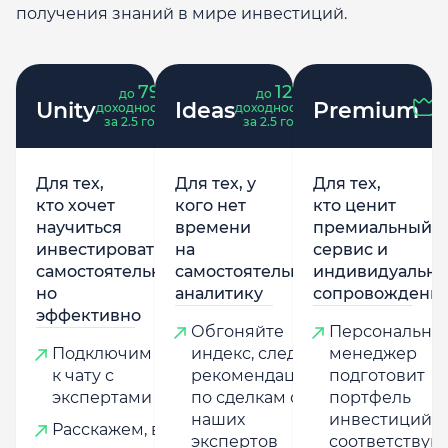
получения знаний в мире инвестиций.
79
121
до
%
до
%
Unity
Ideas
Premium
доходность
доходность
за 2.5 года
за 2.5 года
Для тех,
Для тех, у
Для тех,
кто хочет
кого нет
кто ценит
научиться
времени
премиальный
инвестировать
на
сервис и
самостоятельно,
самостоятельную
индивидуально
но
аналитику
сопровождени
эффективно
Обгоняйте
Персональны
Подключим
индекс, следуя
менеджер
к чату с
рекомендациям
подготовит
экспертами
по сделкам от
портфель
наших
инвестиций,
Расскажем, в
экспертов
соответству