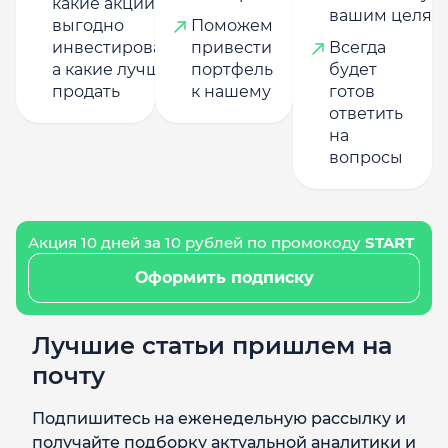
какие акции
вашим целям
выгодно
Поможем
инвестировать,
привести
Всегда
а какие лучше
портфель
будет
продать
к нашему
готов
ответить
на
вопросы
Акция 10 дней за 10 рублей по промокоду
START
Оформить подписку
Лучшие статьи пришлем на
почту
Подпишитесь на еженедельную рассылку и
получайте подборку актуальной аналитики и